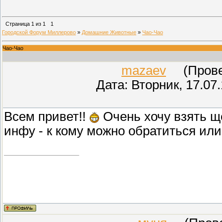
Страница
1
из
1
1
Городской Форум Миллерово
»
Домашние Животные
»
Чао-Чао
Чао-Чао
mazaev
(Провер
Дата: Вторник, 17.07
Всем привет!!
Очень хочу взять ще
инфу - к кому можно обратиться или