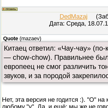
DedMazaj
(Забл
Дата: Среда, 18.07.
Quote
(
mazaev
)
Китаец ответил: «Чау-чау» (по-
— chow-chow). Правильнее был
европеец не смог различить то
звуков, и за породой закрепило
Нет, эта версия не годится :). "О" н
любому "у". Да, и ещё: мы же не гов