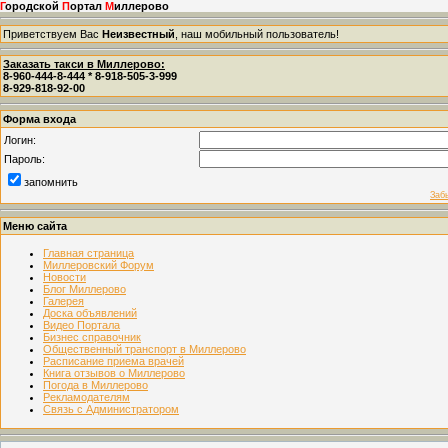
Г
ородской
П
ортал
М
иллерово
Приветствуем Вас
Неизвестный
, наш мобильный пользователь!
Заказать такси в Миллерово:
8-960-444-8-444 * 8-918-505-3-999
8-929-818-92-00
Форма входа
Логин:
Пароль:
запомнить
Заб
Меню сайта
Главная страница
Миллеровский Форум
Новости
Блог Миллерово
Галерея
Доска объявлений
Видео Портала
Бизнес справочник
Общественный транспорт в Миллерово
Расписание приема врачей
Книга отзывов о Миллерово
Погода в Миллерово
Рекламодателям
Связь с Администратором