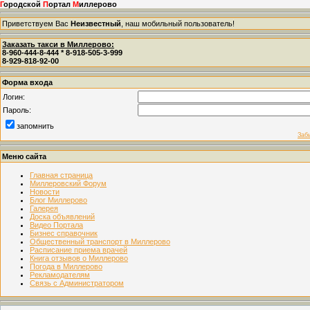
Г
ородской
П
ортал
М
иллерово
Приветствуем Вас
Неизвестный
, наш мобильный пользователь!
Заказать такси в Миллерово:
8-960-444-8-444 * 8-918-505-3-999
8-929-818-92-00
Форма входа
Логин:
Пароль:
запомнить
Заб
Меню сайта
Главная страница
Миллеровский Форум
Новости
Блог Миллерово
Галерея
Доска объявлений
Видео Портала
Бизнес справочник
Общественный транспорт в Миллерово
Расписание приема врачей
Книга отзывов о Миллерово
Погода в Миллерово
Рекламодателям
Связь с Администратором