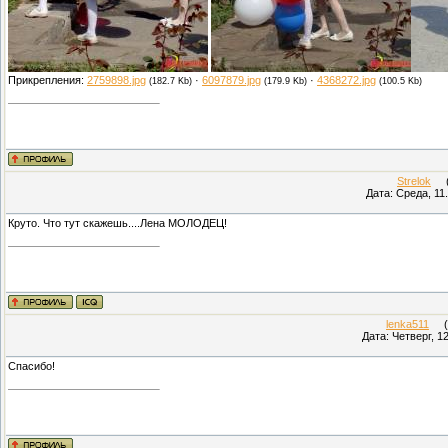
Прикрепления:
2759898.jpg
·
6097879.jpg
·
4368272.jpg
(182.7 Kb)
(179.9 Kb)
(100.5 Kb)
Strelok
(П
Дата: Среда, 11
Круто. Что тут скажешь....Лена МОЛОДЕЦ!
lenka511
(П
Дата: Четверг, 1
Спасибо!