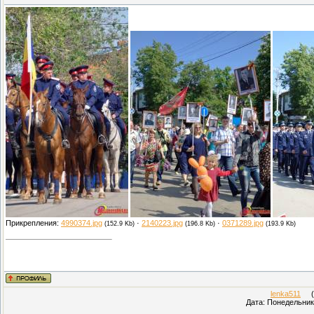
Прикрепления:
4990374.jpg
·
2140223.jpg
·
0371289.jpg
(152.9 Kb)
(196.8 Kb)
(193.9 Kb)
lenka511
(П
Дата: Понедельник,