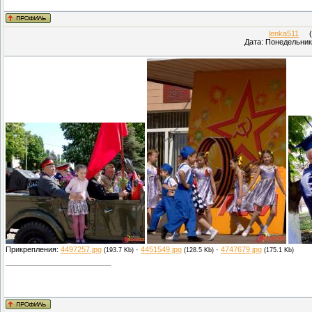
lenka511
(П
Дата: Понедельник,
Прикрепления:
4497257.jpg
·
4451549.jpg
·
4747679.jpg
(193.7 Kb)
(128.5 Kb)
(175.1 Kb)