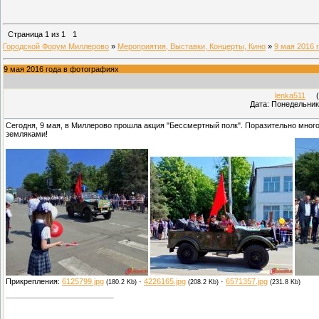
Страница
1
из
1
1
Городской Форум Миллерово
»
Мероприятия, Выставки, Концерты, Кино
»
9 мая 2016 
9 мая 2016 года в фотографиях
lenka511
(П
Дата: Понедельник,
Сегодня, 9 мая, в Миллерово прошла акция "Бессмертный полк". Поразительно мног
земляками!
Прикрепления:
6125799.jpg
·
4226165.jpg
·
6571357.jpg
(180.2 Kb)
(208.2 Kb)
(231.8 Kb)