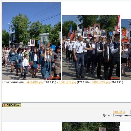
Прикрепления:
5471409.jpg
·
1611661.jpg
·
9083729.jpg
(178.8 Kb)
(173.2 Kb)
(216.9 Kb)
lenka511
(П
Дата: Понедельник,