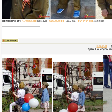
Прикрепления:
4140658.jpg
·
6762000.jpg
·
5044464.jpg
(88.1 Kb)
(158.3 Kb)
(112.2 Kb)
lenka511
(П
Дата: Понедельник,