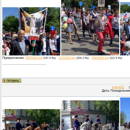
Прикрепления:
0893420.jpg
·
2141150.jpg
·
9583964.jpg
(197.0 Kb)
(204.2 Kb)
(221.6 Kb)
lenka511
(П
Дата: Понедельник,