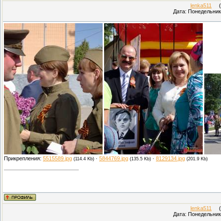
lenka511
(П
Дата: Понедельник,
Прикрепления:
5515589.jpg
·
5844769.jpg
·
8129134.jpg
(114.4 Kb)
(135.5 Kb)
(201.9 Kb)
lenka511
(П
Дата: Понедельник,