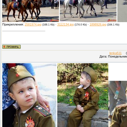
Прикрепления:
2581974.jpg
·
3112134.jpg
·
1898926.jpg
(168.1 Kb)
(174.0 Kb)
(164.1 Kb)
lenka511
(П
Дата: Понедельник,