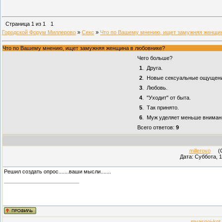
Страница
1
из
1
1
Городской Форум Миллерово
»
Секс
»
Что по Вашему мнению, ищет замужняя женщин
Что по Вашему мнению, ищет замужняя женщина в любовнике?
Чего больше?
1
.
Друга.
2
.
Новые сексуальные ощущени
3
.
Любовь.
4
.
"Уходит" от быта.
5
.
Так принято.
6
.
Муж уделяет меньше внимания
Всего ответов:
9
millerovo
(Су
Дата: Суббота, 1
Решил создать опрос.......ваши мысли.......
myasnoj-kot