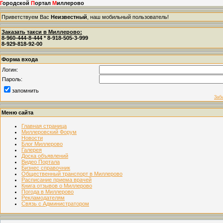
Г
ородской
П
ортал
М
иллерово
Приветствуем Вас
Неизвестный
, наш мобильный пользователь!
Заказать такси в Миллерово:
8-960-444-8-444 * 8-918-505-3-999
8-929-818-92-00
Форма входа
Логин:
Пароль:
запомнить
Заб
Меню сайта
Главная страница
Миллеровский Форум
Новости
Блог Миллерово
Галерея
Доска объявлений
Видео Портала
Бизнес справочник
Общественный транспорт в Миллерово
Расписание приема врачей
Книга отзывов о Миллерово
Погода в Миллерово
Рекламодателям
Связь с Администратором