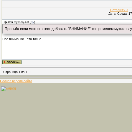
Натали3557
(П
Дата: Среда, 17
Цитата
myasnoj-kot
(
)
Просьба если можно в тест добавить "ВНИМАНИЕ" со временем мужчины у
Про внимание - это точно...
Страница
1
из
1
1
Полная версия сайта