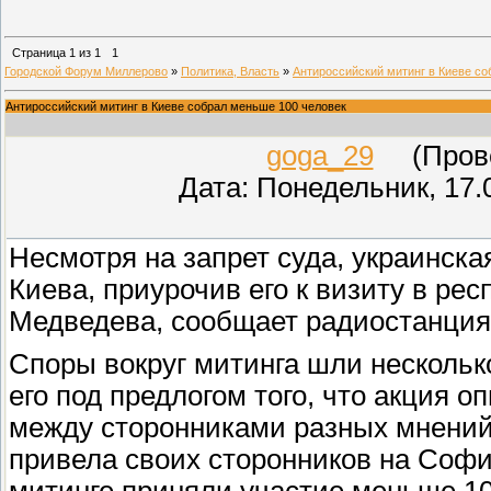
Страница
1
из
1
1
Городской Форум Миллерово
»
Политика, Власть
»
Антироссийский митинг в Киеве со
Антироссийский митинг в Киеве собрал меньше 100 человек
goga_29
(Провер
Дата: Понедельник, 17.
Несмотря на запрет суда, украинска
Киева, приурочив его к визиту в ре
Медведева, сообщает радиостанция
Споры вокруг митинга шли несколько
его под предлогом того, что акция 
между сторонниками разных мнений.
привела своих сторонников на Софи