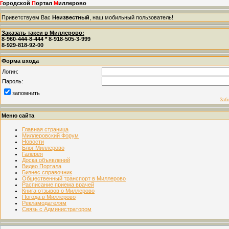
Г
ородской
П
ортал
М
иллерово
Приветствуем Вас
Неизвестный
, наш мобильный пользователь!
Заказать такси в Миллерово:
8-960-444-8-444 * 8-918-505-3-999
8-929-818-92-00
Форма входа
Логин:
Пароль:
запомнить
Заб
Меню сайта
Главная страница
Миллеровский Форум
Новости
Блог Миллерово
Галерея
Доска объявлений
Видео Портала
Бизнес справочник
Общественный транспорт в Миллерово
Расписание приема врачей
Книга отзывов о Миллерово
Погода в Миллерово
Рекламодателям
Связь с Администратором