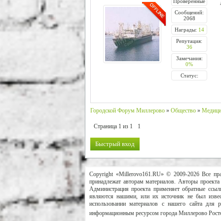
Проверенные
Сообщений:
2068
Награды:
14
Репутация:
36
Замечания:
0%
Статус:
Городской Форум Миллерово
»
Общество
»
Медици
Страница
1
из
1
1
Copyright «Millerovo161.RU» © 2009-2026 Все пр
принадлежат авторам материалов. Авторы проекта 
Администрация проекта применяет обратные ссылк
являются нашими, или их источник не был извес
использовании материалов с нашего сайта для 
информационным ресурсом города Миллерово Росто