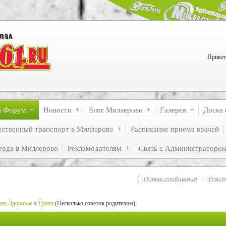
Привет
й Форум
Новости
Блог Миллерово
Галерея
Доска 
ственный транспорт в Миллерово
Расписание приема врачей
года в Миллерово
Рекламодателям
Связь с Администраторо
[
Новые сообщения
·
Участ
на, Здоровье
»
Грипп
(Несколько советов родителям)