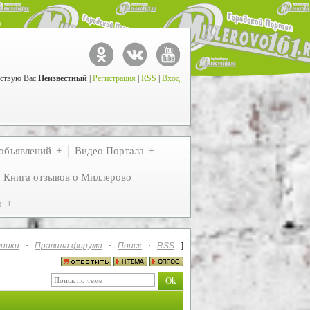
ствую Вас
Неизвестный
|
Регистрация
|
RSS
|
Вход
объявлений
Видео Портала
Книга отзывов о Миллерово
м
ники
·
Правила форума
·
Поиск
·
RSS
]