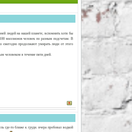
зней людей на нашей планете, вспомнить хотя бы
о 100 миллионов человек по разным подсчетам. В
ко ежегодно продолжают умирать люди от этого
м человеком в течение пяти дней.
ль где-то ближе к груди. вчера пробовал водкой