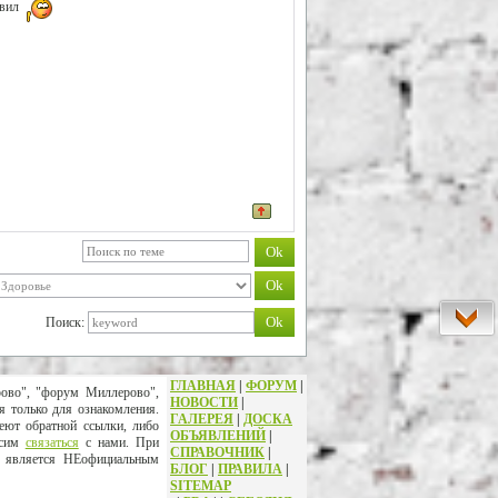
авил
Поиск:
ГЛАВНАЯ
|
ФОРУМ
|
рово", "форум Миллерово",
НОВОСТИ
|
я только для ознакомления.
ГАЛЕРЕЯ
|
ДОСКА
еют обратной ссылки, либо
ОБЪЯВЛЕНИЙ
|
осим
связаться
с нами. При
СПРАВОЧНИК
|
т является НЕофициальным
БЛОГ
|
ПРАВИЛА
|
SITEMAP