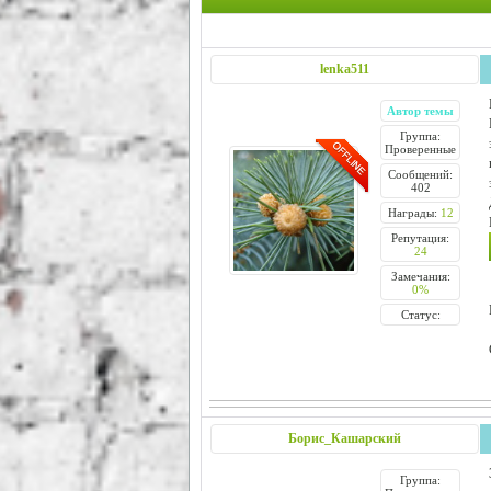
lenka511
Автор темы
Группа:
Проверенные
Сообщений:
402
Награды:
12
Репутация:
24
Замечания:
0%
Статус:
Борис_Кашарский
Группа: