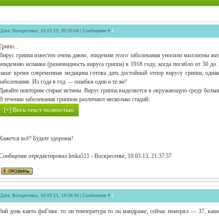
Дата: Воскресенье, 10.03.13, 09:59:04 | Сообщение #
1
Грипп...
Вирус гриппа известен очень давно, эпидемии этого заболевания уносили миллионы жи
эпидемию испанки (разновидность вируса гриппа) в 1918 году, когда погибло от 50 д
наше время современная медицина готова дать достойный отпор вирусу гриппа, одна
заболевания. Из года в год — ошибки одни и те же!
Давайте повторим старые истины. Вирус гриппа выделяется в окружающую среду больны
В течении заболевания гриппом различают несколько стадий:
Кажется всё? Будьте здоровы!
Сообщение отредактировал
lenka511
-
Воскресенье, 10.03.13, 21:37:57
Дата: Воскресенье, 10.03.13, 14:58:34 | Сообщение #
2
3ий день каято фиГняя. то ли температура то ли мандраже, сейчас померял — 37, каше