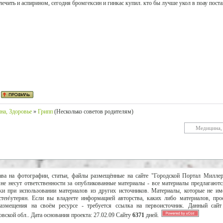
лечить и аспирином, сегодня бромгексин и гинкас купил. кто бы лучше укол в поау пост
на, Здоровье
»
Грипп
(Несколько советов родителям)
ава на фотографии, статьи, файлы размещённые на сайте "Городской Портал Милле
не несут ответственности за опубликованные материалы - все материалы предлагаютс
и при использовании материалов из других источников. Материалы, которые не им
тен\утерян. Если вы владеете информацией авторства, каких либо материалов, пр
размещения на своём ресурсе - требуется ссылка на первоисточник. Данный сай
вской обл..
Дата основания проекта:
27.02.09
Сайту
6371
дней.