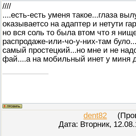
////
....есть-есть уменя такое...глаза вы
оказываетсо на адаптер и нетути гар
но вся соль то была втом что я нище
распродаже-или-чо-у-них-там було..
самый простецкий...но мне и не над
фай....а на мобильный инет у миня 
dent82
(Прове
Дата: Вторник, 12.08