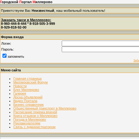
Г
ородской
П
ортал
М
иллерово
Приветствуем Вас
Неизвестный
, наш мобильный пользователь!
Заказать такси в Миллерово:
8-960-444-8-444 * 8-918-505-3-999
8-929-818-92-00
Форма входа
Логин:
Пароль:
запомнить
Заб
Меню сайта
Главная страница
Миллеровский Форум
Новости
Блог Миллерово
Галерея
Доска объявлений
Видео Портала
Бизнес справочник
Общественный транспорт в Миллерово
Расписание приема врачей
Книга отзывов о Миллерово
Погода в Миллерово
Рекламодателям
Связь с Администратором