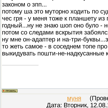
законом о зпп...
потому ша это муторно ходить по суд
чес гря - у меня тоже к планшету из
годный...ну не знаю шоп оно було - 
потом со следами вскрытия забоялс
ну мне он-адаптер и на-три-буквы...
то жеть самое - в соседнем топе про
выкидувать пошти-не-надкусанные к
муня
(Провер
Дата: Вторник, 12.08