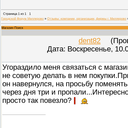
Страница
1
из
1
1
Городской Форум Миллерово
»
Отзывы: компании, организации, фирмы г. Миллерово
Магазин Поиск
dent82
(Прове
Дата: Воскресенье, 10.
Угораздило меня связаться с магази
не советую делать в нем покупки.П
он навернулся, на просьбу поменят
через дня три и пропали...Интересн
просто так повезло?