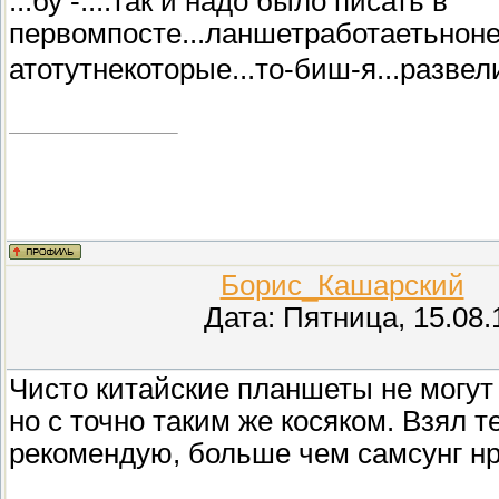
...бу -....так и надо было писать в
первомпосте...ланшетработаетьнонетуз
атотутнекоторые...то-биш-я...разве
Борис_Кашарский
(П
Дата: Пятница, 15.08.
Чисто китайские планшеты не могут 
но с точно таким же косяком. Взял т
рекомендую, больше чем самсунг нр