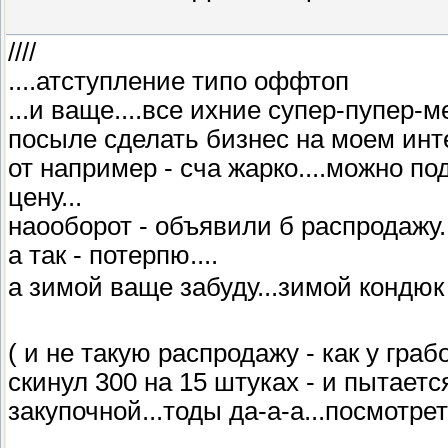
////
....атступление типо оффтоп
...и ваще....все ихние супер-пупер
посыле сделать бизнес на моем инте
от например - сча жарко....можно по
цену...
наооборот - объявили б распродажу..
а так - потерпю....
а зимой ваще забуду...зимой кондюк 
( и не такую распродажу - как у граб
скинул 300 на 15 штуках - и пытаетс
закупочной...тоды да-а-а...посмотрет