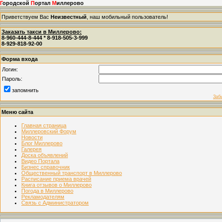
Г
ородской
П
ортал
М
иллерово
Приветствуем Вас
Неизвестный
, наш мобильный пользователь!
Заказать такси в Миллерово:
8-960-444-8-444 * 8-918-505-3-999
8-929-818-92-00
Форма входа
Логин:
Пароль:
запомнить
Заб
Меню сайта
Главная страница
Миллеровский Форум
Новости
Блог Миллерово
Галерея
Доска объявлений
Видео Портала
Бизнес справочник
Общественный транспорт в Миллерово
Расписание приема врачей
Книга отзывов о Миллерово
Погода в Миллерово
Рекламодателям
Связь с Администратором