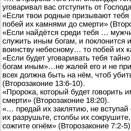
уговаривал вас отступить от Господ
«Если твои родные призывают тебя
побей их камнями до смерти» (Второ
«Если найдётся среди тебя … мужчи
служить иным богам, и поклонится и
воинству небесному… то побей их к
«Если будет уговаривать тебя тайн
богам иным»…не жалей его и не прик
всех должна быть на нём, чтоб уби
(Второзаконие 13:6-10).
«Пророка, который будет говорить и
смерти» (Второзаконие 18:20).
«… предай их заклятию, не вступай
их разрушьте, столбы их сокрушите,
сожгите огнём» (Второзаконие 7:2-5)