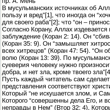
пр. А. Мень
В мусульманских источниках об Алл
пользу и вред”[1], что иногда он “хо
для своего раба”[2]; что “он – прино
Согласно Корану, Аллах издевается 
заблуждение (Коран 2: 14). Он “сбивае
(Коран 35: 9). Он “замышляет хитрос
всех хитрецов” (Коран 47: 54). “Он 
волю (Коран 13: 39). По мусульманс
суеверия человеку нужно произносит
добра, и нет зла, кроме твоего зла”[4
Пусть каждый читатель сам сделае
представления соответствуют христ
Который “не искушается злом, и Сам 
Которого “совершенны дела Его, и вс
неправды в Нем” (Втор 32: 4), Котор