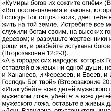
«Кумиры богов их сожгите огнём» (В
«Вот постановления и законы, кото
Господь Бог отцов твоих, даёт тебе 
жить на той земле. Истребите все м
служили богам своим, на высоких го
деревом; и разрушьте жертвенники и
рощи их, и разбейте истуканы богов 
(Второзаконие 12:2-3).
«А в городах сих народов, которых Г
оставляй в живых ни одной души, но
и Хананеев, и Ферезеев, и Евеев, и 
Господь Бог твой» (Второзаконие 20:
«Итак убейте всех детей мужеского 
мужеском ложе, убейте; а всех дете
мужеского ложа, оставьте в живых дл
«Дочь Вавилона, опустошительница! 