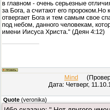
в главном - очень серьезные отлич
за Бога, а считают его пророком.Но 
отвергает Бога и тем самым свое спа
под небом, данного человекам, кот
имени Иисуса Христа." (Деян 4:12)
Mind
(Провере
Дата: Четверг, 11.10
Quote
(
veronika
)
Ибо сказано: " Нет другого име