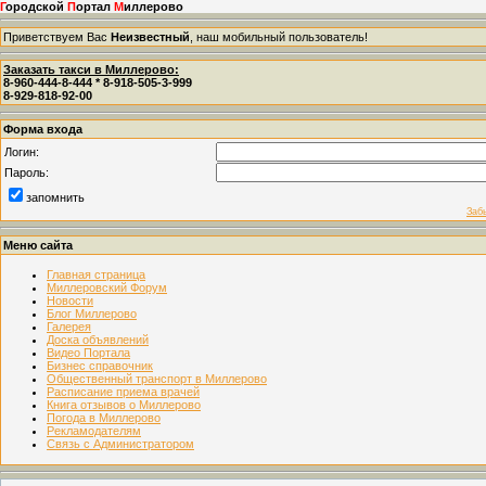
Г
ородской
П
ортал
М
иллерово
Приветствуем Вас
Неизвестный
, наш мобильный пользователь!
Заказать такси в Миллерово:
8-960-444-8-444 * 8-918-505-3-999
8-929-818-92-00
Форма входа
Логин:
Пароль:
запомнить
Заб
Меню сайта
Главная страница
Миллеровский Форум
Новости
Блог Миллерово
Галерея
Доска объявлений
Видео Портала
Бизнес справочник
Общественный транспорт в Миллерово
Расписание приема врачей
Книга отзывов о Миллерово
Погода в Миллерово
Рекламодателям
Связь с Администратором