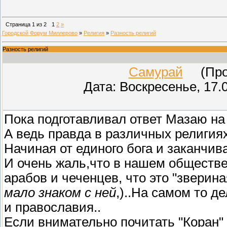
Страница
1
из
2
1
2
»
Городской Форум Миллерово
»
Религия
»
Разность религий
Разность религий
Самурай
(Пров
Дата: Воскресенье, 17.
Пока подготавливал ответ Мазаю на 
А ведь правда в различных религиях
Начиная от единого бога и заканчив
И очень жаль,что в нашем обществе
арабов и чеченцев, что это "зверина
мало знаком с ней
,)..На самом то д
и православия..
Если внимательно почитать "Коран"