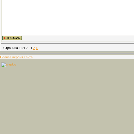
Страница
1
из
2
1
2
»
Полная версия сайта