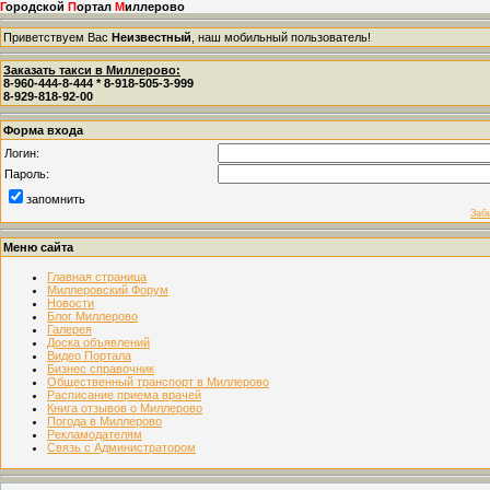
Г
ородской
П
ортал
М
иллерово
Приветствуем Вас
Неизвестный
, наш мобильный пользователь!
Заказать такси в Миллерово:
8-960-444-8-444 * 8-918-505-3-999
8-929-818-92-00
Форма входа
Логин:
Пароль:
запомнить
Заб
Меню сайта
Главная страница
Миллеровский Форум
Новости
Блог Миллерово
Галерея
Доска объявлений
Видео Портала
Бизнес справочник
Общественный транспорт в Миллерово
Расписание приема врачей
Книга отзывов о Миллерово
Погода в Миллерово
Рекламодателям
Связь с Администратором