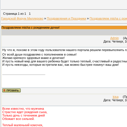
Страница
1
из
1
1
Городской Форум Миллерово
»
Поздравления и Праздники
»
Поздравляем misha с рож
Поздравляем misha с рождением дочки!
Admin
(Адм
Дата: Четверг, 1
Ну что ж, похоже в этом году пользователи нашего портала решили перевыполнить 
От всей души поздравляю с пополнением в семье!
Желаю крепкого здоровья маме и дочечке!
И пусть новый мир для вашего ребенка будет только теплый, счастливый и радостны
И пусть невзгоды, которые встретили вас, как можно быстрее покинут ваш дом!
kisa
(Про
Дата: Четверг, 1
Всем известно, что мужчина
Страстно ждет рождения сына,
Только дочь с течением дней
Обожает все сильней.
Теплый маленький комочек,