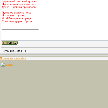
Кружевной смешной кулечек,
Пусть пока в ней мало веса,
Дочка — папина принцесса.
Пусть же вырастет она
И красива, и умна,
Чтоб была ужасно рада,
Если ей подарят... брата!
Страница
1
из
1
1
Полная версия сайта