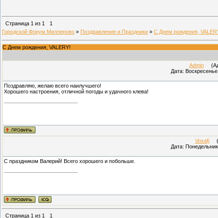
Страница
1
из
1
1
Городской Форум Миллерово
»
Поздравления и Праздники
»
С Днем рождения, VALER
С Днем рождения, VALERY!
Admin
(Адм
Дата: Воскресенье,
Поздравляю, желаю всего наилучшего!
Хорошего настроения, отличной погоды и удачного клева!
Voxafj
(П
Дата: Понедельник,
С праздником Валерий! Всего хорошего и побольше.
Страница
1
из
1
1