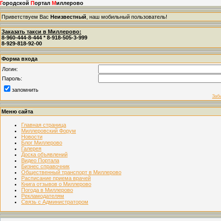
Г
ородской
П
ортал
М
иллерово
Приветствуем Вас
Неизвестный
, наш мобильный пользователь!
Заказать такси в Миллерово:
8-960-444-8-444 * 8-918-505-3-999
8-929-818-92-00
Форма входа
Логин:
Пароль:
запомнить
Заб
Меню сайта
Главная страница
Миллеровский Форум
Новости
Блог Миллерово
Галерея
Доска объявлений
Видео Портала
Бизнес справочник
Общественный транспорт в Миллерово
Расписание приема врачей
Книга отзывов о Миллерово
Погода в Миллерово
Рекламодателям
Связь с Администратором