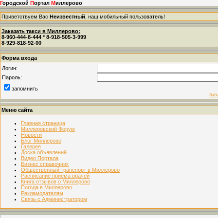
Г
ородской
П
ортал
М
иллерово
Приветствуем Вас
Неизвестный
, наш мобильный пользователь!
Заказать такси в Миллерово:
8-960-444-8-444 * 8-918-505-3-999
8-929-818-92-00
Форма входа
Логин:
Пароль:
запомнить
Заб
Меню сайта
Главная страница
Миллеровский Форум
Новости
Блог Миллерово
Галерея
Доска объявлений
Видео Портала
Бизнес справочник
Общественный транспорт в Миллерово
Расписание приема врачей
Книга отзывов о Миллерово
Погода в Миллерово
Рекламодателям
Связь с Администратором