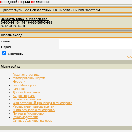
Г
ородской
П
ортал
М
иллерово
Приветствуем Вас
Неизвестный
, наш мобильный пользователь!
Заказать такси в Миллерово:
8-960-444-8-444 * 8-918-505-3-999
8-929-818-92-00
Форма входа
Логин:
Пароль:
запомнить
Заб
Меню сайта
Главная страница
Миллеровский Форум
Новости
Блог Миллерово
Галерея
Доска объявлений
Видео Портала
Бизнес справочник
Общественный транспорт в Миллерово
Расписание приема врачей
Книга отзывов о Миллерово
Погода в Миллерово
Рекламодателям
Связь с Администратором