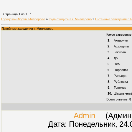
Страница
1
из
1
1
Городской Форум Миллерово
»
Куда сходить в г. Миллерово
»
Питейные заведения г. 
Питейные заведения г. Миллерово
Какое заведение
1
.
Аквариум
2
.
Афродита
3
.
Глюкоза
4
.
Дон
5
.
Нео
6
.
Поросята
7
.
Ривьера
8
.
Рублевка
9
.
Тополек
10
.
Шашлычный
Всего ответов:
8
Admin
(Админис
Дата: Понедельник, 24.