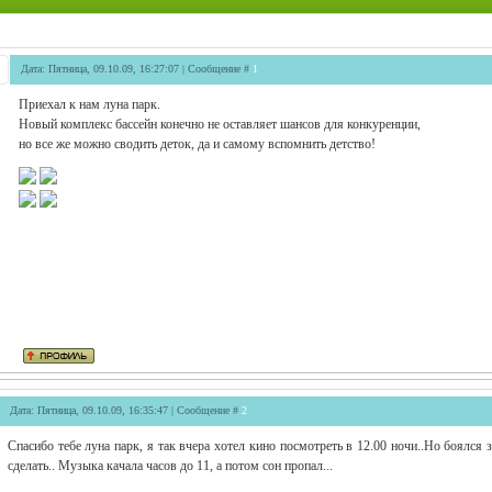
Дата: Пятница, 09.10.09, 16:27:07 | Сообщение #
1
Приехал к нам луна парк.
Новый комплекс бассейн конечно не оставляет шансов для конкуренции,
но все же можно сводить деток, да и самому вспомнить детство!
Дата: Пятница, 09.10.09, 16:35:47 | Сообщение #
2
Спасибо тебе луна парк, я так вчера хотел кино посмотреть в 12.00 ночи..Но боялся з
сделать.. Музыка качала часов до 11, а потом сон пропал...