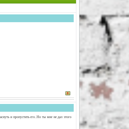
аснуть и пропустить его..Но ты мне не дал этого