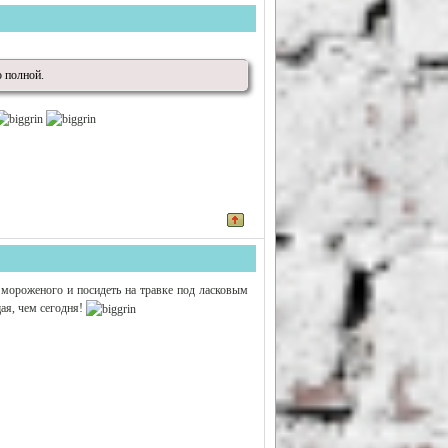
 полной.
ь мороженого и посидеть на травке под ласковым
ая, чем сегодня!