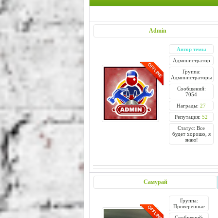
Admin
Автор темы
Администратор
Группа:
Администраторы
Сообщений:
7054
Награды:
27
Репутация:
52
Статус: Все
будет хорошо, я
знаю!
Самурай
Группа:
Проверенные
Сообщений: