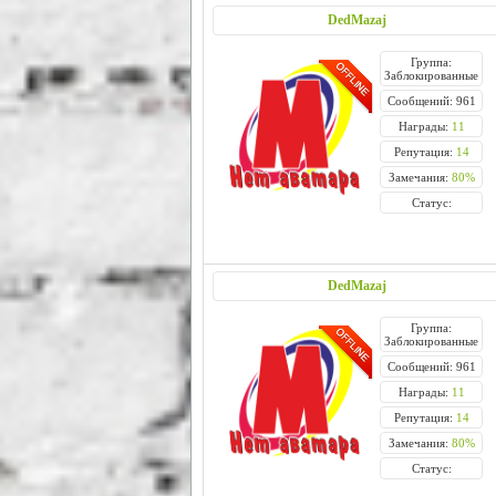
DedMazaj
Группа:
Заблокированные
Сообщений: 961
Награды:
11
Репутация:
14
Замечания:
80%
Статус:
DedMazaj
Группа:
Заблокированные
Сообщений: 961
Награды:
11
Репутация:
14
Замечания:
80%
Статус: