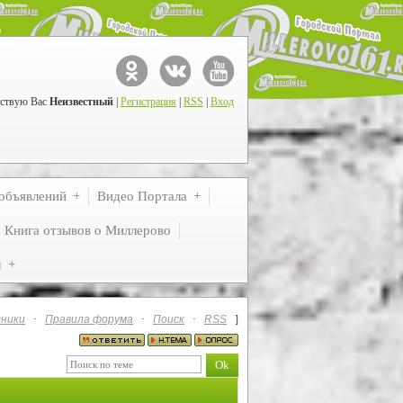
ствую Вас
Неизвестный
|
Регистрация
|
RSS
|
Вход
объявлений
Видео Портала
Книга отзывов о Миллерово
м
ники
·
Правила форума
·
Поиск
·
RSS
]