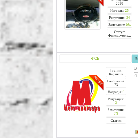
2698
Награды:
25
Репутация:
34
Замечания:
0%
Статус:
Фигею..умею...
ФСБ
Да
В 
Группа:
Карантин
Я 
Сообщений:
73
Награды:
0
Репутация:
2
Замечания:
0%
Статус: