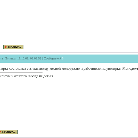
та: Пятница, 16.10.09, 09:09:52 | Сообщение #
3
парке состоялась стычка между месной молодежью и работниками лунопарка. Молодежь
критик и от этого никуда не деться.