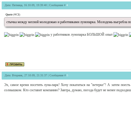
Дата: Пятница, 16.10.09, 19:39:40 | Сообщение #
4
Quote
(
ФСБ
)
стычка между месной молодежью и работниками лунопарка. Молодежь выгребла по
у работников лунопарка БОЛЬШОЙ опыт
Дата: Вторник, 27.10.09, 21:31:37 | Сообщение #
5
Эх, самое время посетить луна-парк! Хочу покататься на "ветерке"! А затем поест
солнышком. Кто составит компанию? Завтра, думаю, погода будет не менее подходящ