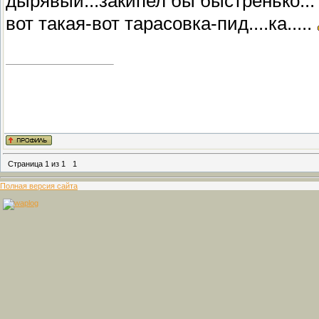
дырявый...закипел бы быстренько..
вот такая-вот тарасовка-пид....ка.....
Страница
1
из
1
1
Полная версия сайта