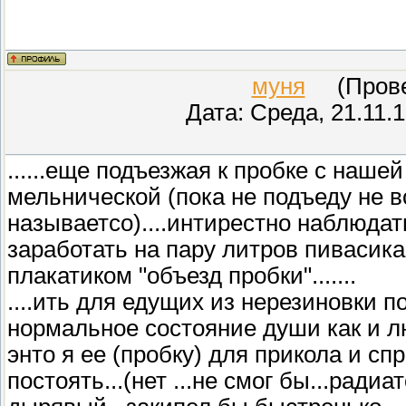
муня
(Провер
Дата: Среда, 21.11.
......еще подъезжая к пробке с наше
мельнической (пока не подъеду не 
называетсо)....интирестно наблюда
заработать на пару литров пивасика
плакатиком "объезд пробки".......
....ить для едущих из нерезиновки 
нормальное состояние души как и лю
энто я ее (пробку) для прикола и спра
постоять...(нет ...не смог бы...рад