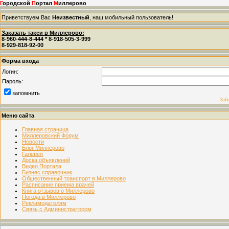
Г
ородской
П
ортал
М
иллерово
Приветствуем Вас
Неизвестный
, наш мобильный пользователь!
Заказать такси в Миллерово:
8-960-444-8-444 * 8-918-505-3-999
8-929-818-92-00
Форма входа
Логин:
Пароль:
запомнить
Заб
Меню сайта
Главная страница
Миллеровский Форум
Новости
Блог Миллерово
Галерея
Доска объявлений
Видео Портала
Бизнес справочник
Общественный транспорт в Миллерово
Расписание приема врачей
Книга отзывов о Миллерово
Погода в Миллерово
Рекламодателям
Связь с Администратором