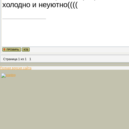
холодно и неуютно((((
Страница
1
из
1
1
Полная версия сайта