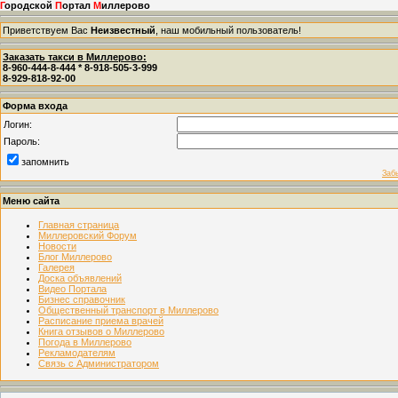
Г
ородской
П
ортал
М
иллерово
Приветствуем Вас
Неизвестный
, наш мобильный пользователь!
Заказать такси в Миллерово:
8-960-444-8-444 * 8-918-505-3-999
8-929-818-92-00
Форма входа
Логин:
Пароль:
запомнить
Заб
Меню сайта
Главная страница
Миллеровский Форум
Новости
Блог Миллерово
Галерея
Доска объявлений
Видео Портала
Бизнес справочник
Общественный транспорт в Миллерово
Расписание приема врачей
Книга отзывов о Миллерово
Погода в Миллерово
Рекламодателям
Связь с Администратором