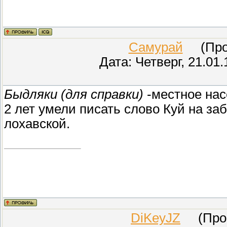
Самурай
(Пров
Дата: Четверг, 21.01
Быдляки (для справки)
-местное нас
2 лет умели писать слово Куй на за
лохавской.
DiKeyJZ
(Прове