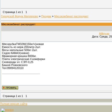
Страница
1
из
1
1
Городской Форум Миллерово
»
Продам
»
Мясокомбинат распродает
Мясокомбинат распродает
Millmyas
(
Дата: Среда, 25
МясорубкаТМ32М(150кг/ч)новая
Емкость из нерж.200литр-2шт.
Весы напольные 500кг-2шт.
Седло КАМАЗ(новое)
Мраморная крошка-8000кг.
Плита электрическая 4 комфорки
Сковорода эл. СЭП-0,25
Башня Рожновского
Тел:89094120110
Страница
1
из
1
1
Полная версия сайта