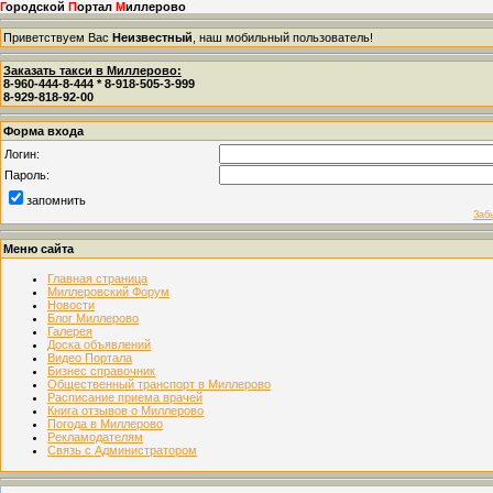
Г
ородской
П
ортал
М
иллерово
Приветствуем Вас
Неизвестный
, наш мобильный пользователь!
Заказать такси в Миллерово:
8-960-444-8-444 * 8-918-505-3-999
8-929-818-92-00
Форма входа
Логин:
Пароль:
запомнить
Заб
Меню сайта
Главная страница
Миллеровский Форум
Новости
Блог Миллерово
Галерея
Доска объявлений
Видео Портала
Бизнес справочник
Общественный транспорт в Миллерово
Расписание приема врачей
Книга отзывов о Миллерово
Погода в Миллерово
Рекламодателям
Связь с Администратором