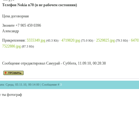
Телефон Nokia n70 (в не рабочем состоянии)
Цена договорная
Звоните +7 905 459 0396
Александр
Прикрепления:
5555349.jpg
·
4719820.jpg
·
2529825.jpg
·
6470
(43.3 Kb)
(75.0 Kb)
(79.3 Kb)
7522886.jpg
(87.3 Kb)
Сообщение отредактировал
Самурай
-
Суббота, 11.09.10, 00:28:38
ата: Среда, 03.11.10, 00:14:00 | Сообщение #
3
у ты фотограф