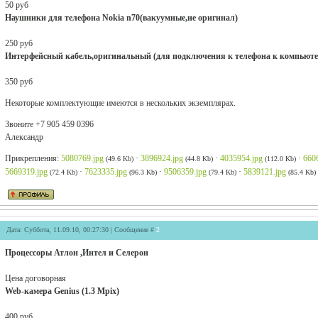
50 руб
Наушники для телефона Nokia n70(вакуумные,не оригинал)
250 руб
Интерфейсный кабель,оригинальный (для подключения к телефона к компьютер
350 руб
Некоторые комплектующие имеются в нескольких экземплярах.
Звоните +7 905 459 0396
Александр
Прикрепления:
5080769.jpg
·
3896924.jpg
·
4035954.jpg
·
660
(49.6 Kb)
(44.8 Kb)
(112.0 Kb)
5669319.jpg
·
7623335.jpg
·
9506359.jpg
·
5839121.jpg
(72.4 Kb)
(96.3 Kb)
(79.4 Kb)
(85.4 Kb)
Дата: Суббота, 11.09.10, 00:27:30 | Сообщение #
2
Процессоры Атлон ,Интел и Селерон
Цена договорная
Web-камера Genius (1.3 Mpix)
400 руб