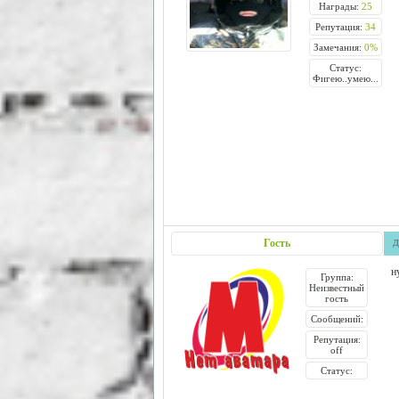
Награды:
25
Репутация:
34
Замечания:
0%
Статус:
Фигею..умею...
Гость
Д
н
Группа:
Неизвестный
гость
Сообщений:
Репутация:
off
Статус: