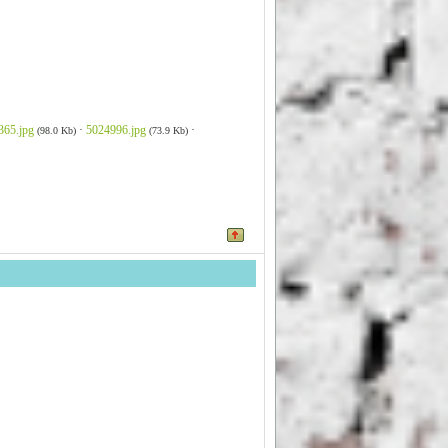
365.jpg
·
5024996.jpg
·
(98.0 Kb)
(73.9 Kb)