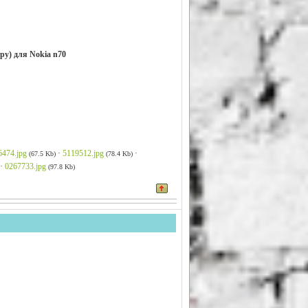
у) для Nokia n70
6474.jpg
·
5119512.jpg
·
(67.5 Kb)
(78.4 Kb)
·
0267733.jpg
(97.8 Kb)