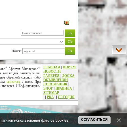
Поиск:
ГЛАВНАЯ
|
ФОРУМ
|
рово", "форум Миллерово",
НОВОСТИ
|
я только для ознакомления.
ГАЛЕРЕЯ
|
ДОСКА
еют обратной ссылки, либо
ОБЪЯВЛЕНИЙ
|
осим
связаться
с нами. При
СПРАВОЧНИК
|
т является НЕофициальным
БЛОГ
|
ПРАВИЛА
|
SITEMAP
|
PDA
|
|
СЕГОДНЯ
СОГЛАСИТЬСЯ
литикой использования файлов cookies
.