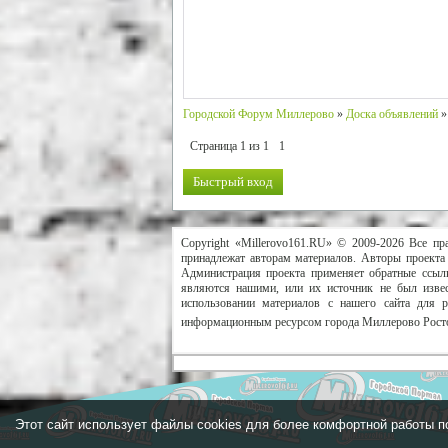
Городской Форум Миллерово
»
Доска объявлений
»
Страница
1
из
1
1
Copyright «Millerovo161.RU» © 2009-2026 Все пр
принадлежат авторам материалов. Авторы проекта 
Администрация проекта применяет обратные ссылк
являются нашими, или их источник не был извес
использовании материалов с нашего сайта для 
информационным ресурсом города Миллерово Росто
Этот сайт использует файлы cookies для более комфортной работы п