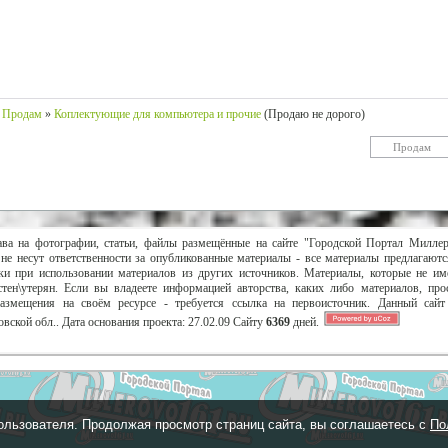
Продам
»
Коплектующие для компьютера и прочие
(Продаю не дорого)
ава на фотографии, статьи, файлы размещённые на сайте "Городской Портал Милле
не несут ответственности за опубликованные материалы - все материалы предлагаютс
и при использовании материалов из других источников. Материалы, которые не им
тен\утерян. Если вы владеете информацией авторства, каких либо материалов, пр
размещения на своём ресурсе - требуется ссылка на первоисточник. Данный сай
вской обл..
Дата основания проекта:
27.02.09
Сайту
6369
дней.
ользователя. Продолжая просмотр страниц сайта, вы соглашаетесь с
По