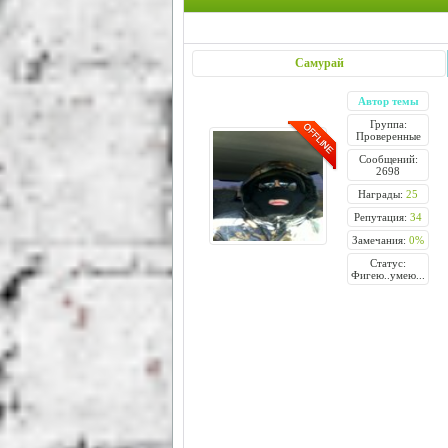
Самурай
Автор темы
Группа:
Проверенные
Сообщений:
2698
Награды:
25
Репутация:
34
Замечания:
0%
Статус:
Фигею..умею...