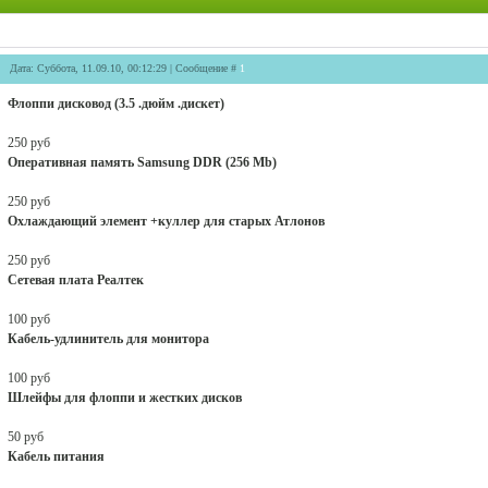
Дата: Суббота, 11.09.10, 00:12:29 | Сообщение #
1
Флоппи дисковод (3.5 .дюйм .дискет)
250 руб
Оперативная память Samsung DDR (256 Mb)
250 руб
Охлаждающий элемент +куллер для старых Атлонов
250 руб
Сетевая плата Реалтек
100 руб
Кабель-удлинитель для монитора
100 руб
Шлейфы для флоппи и жестких дисков
50 руб
Кабель питания