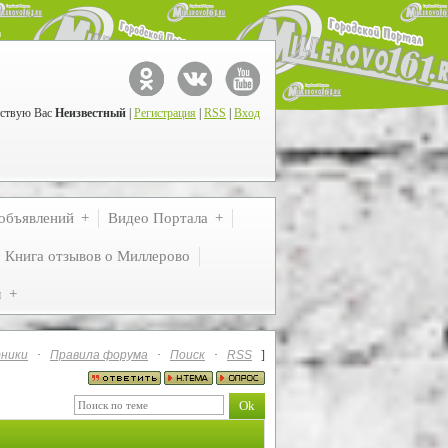
ствую Вас
Неизвестный
|
Регистрация
|
RSS
|
Вход
объявлений
Видео Портала
Книга отзывов о Миллерово
м
ники
·
Правила форума
·
Поиск
·
RSS
]