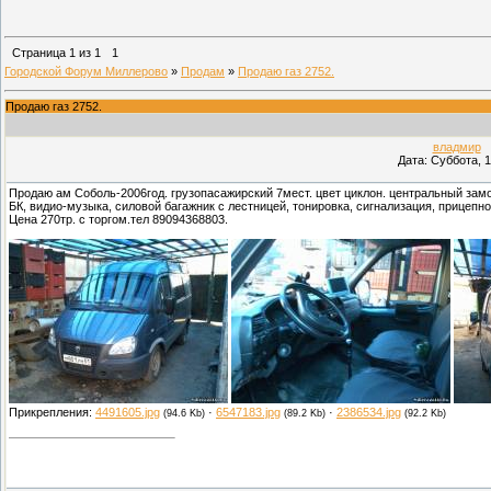
Страница
1
из
1
1
Городской Форум Миллерово
»
Продам
»
Продаю газ 2752.
Продаю газ 2752.
владмир
(
Дата: Суббота, 1
Продаю ам Соболь-2006год. грузопасажирский 7мест. цвет циклон. центральный зам
БК, видио-музыка, силовой багажник с лестницей, тонировка, сигнализация, прицепно
Цена 270тр. с торгом.тел 89094368803.
Прикрепления:
4491605.jpg
·
6547183.jpg
·
2386534.jpg
(94.6 Kb)
(89.2 Kb)
(92.2 Kb)