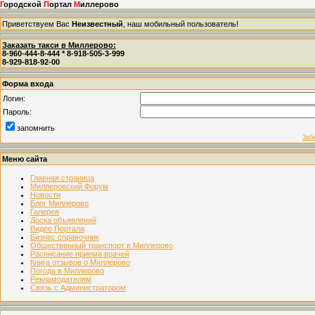
Г
ородской
П
ортал
М
иллерово
Приветствуем Вас
Неизвестный
, наш мобильный пользователь!
Заказать такси в Миллерово:
8-960-444-8-444 * 8-918-505-3-999
8-929-818-92-00
Форма входа
Логин:
Пароль:
запомнить
Заб
Меню сайта
Главная страница
Миллеровский Форум
Новости
Блог Миллерово
Галерея
Доска объявлений
Видео Портала
Бизнес справочник
Общественный транспорт в Миллерово
Расписание приема врачей
Книга отзывов о Миллерово
Погода в Миллерово
Рекламодателям
Связь с Администратором