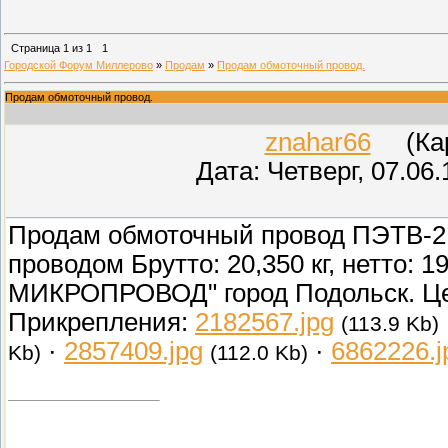
Страница
1
из
1
1
Городской Форум Миллерово
»
Продам
»
Продам обмоточный провод.
Продам обмоточный провод.
znahar66
(Кара
Дата: Четверг, 07.06
Продам обмоточный провод ПЭТВ-2 
проводом Брутто: 20,350 кг, нетто: 
МИКРОПРОВОД" город Подольск. Цен
Прикрепления:
2182567.jpg
(113.9 Kb)
·
2857409.jpg
·
6862226.j
Kb)
(112.0 Kb)