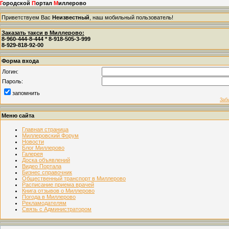
Г
ородской
П
ортал
М
иллерово
Приветствуем Вас
Неизвестный
, наш мобильный пользователь!
Заказать такси в Миллерово:
8-960-444-8-444 * 8-918-505-3-999
8-929-818-92-00
Форма входа
Логин:
Пароль:
запомнить
Заб
Меню сайта
Главная страница
Миллеровский Форум
Новости
Блог Миллерово
Галерея
Доска объявлений
Видео Портала
Бизнес справочник
Общественный транспорт в Миллерово
Расписание приема врачей
Книга отзывов о Миллерово
Погода в Миллерово
Рекламодателям
Связь с Администратором