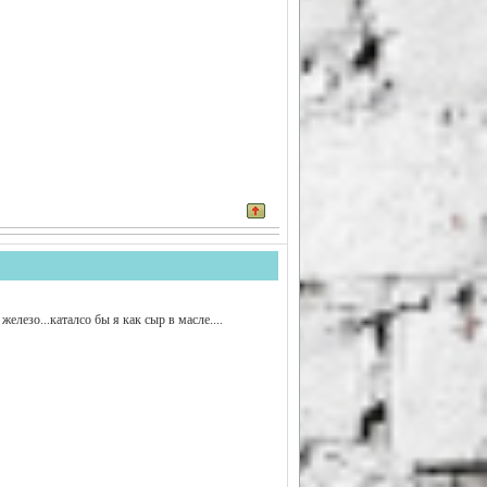
елезо...каталсо бы я как сыр в масле....