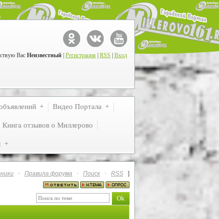
ствую Вас
Неизвестный
|
Регистрация
|
RSS
|
Вход
объявлений
Видео Портала
Книга отзывов о Миллерово
м
ники
·
Правила форума
·
Поиск
·
RSS
]