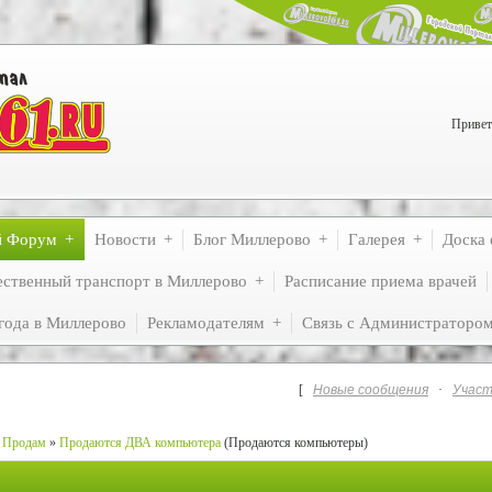
Привет
й Форум
Новости
Блог Миллерово
Галерея
Доска 
ственный транспорт в Миллерово
Расписание приема врачей
года в Миллерово
Рекламодателям
Связь с Администраторо
[
Новые сообщения
·
Участ
Продам
»
Продаются ДВА компьютера
(Продаются компьютеры)