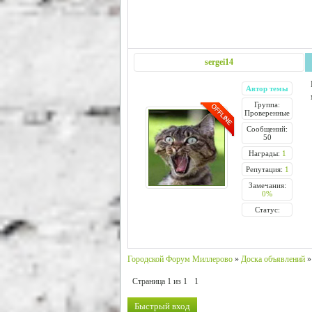
sergei14
Автор темы
Группа:
Проверенные
Сообщений:
50
Награды:
1
Репутация:
1
Замечания:
0%
Статус:
Городской Форум Миллерово
»
Доска объявлений
»
Страница
1
из
1
1