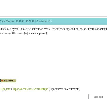
Дата: Пятница, 02.12.11, 16:50:16 | Сообщение #
3
Была бы пурга, я бы не закрывал тему, компьютер продал за 6500, люди довольны.
минимум 10т. стоит (офисный вариант).
Продам
»
Продаются ДВА компьютера
(Продаются компьютеры)