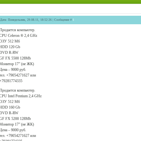
Дата: Понедельник, 29.08.11, 18:52:26 | Сообщение #
1
Продается компьютер.
CPU Celeron ® 2,4 GHz
ОЗУ 512 Мб
HDD 120 Gb
DVD R-RW
GF FX 5500 128Mb
Монитор 17” (не ЖК)
Цена – 9000 руб.
тел. +79054271627 или
+79281774335
Продается компьютер.
CPU Intel Pentium 2,4 GHz
ОЗУ 512 Мб
HDD 160 Gb
DVD R-RW
GF FX 5200 128Mb
Монитор 17” (не ЖК)
Цена – 9000 руб.
тел. +79054271627 или