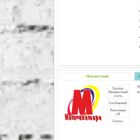
Неизвестный
Д
п
Группа:
е
Неизвестный
гость
Сообщений:
Репутация:
off
Статус: