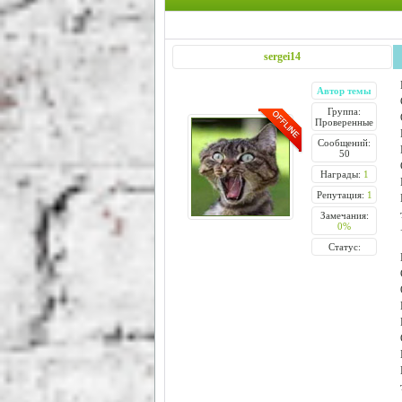
sergei14
Автор темы
Группа:
Проверенные
Сообщений:
50
Награды:
1
Репутация:
1
Замечания:
0%
Статус: