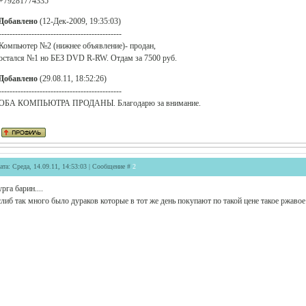
+79281774335
Добавлено
(12-Дек-2009, 19:35:03)
---------------------------------------------
Компьютер №2 (нижнее объявление)- продан,
остался №1 но БЕЗ DVD R-RW. Отдам за 7500 руб.
Добавлено
(29.08.11, 18:52:26)
---------------------------------------------
ОБА КОМПЬЮТРА ПРОДАНЫ. Благодарю за внимание.
ата: Среда, 14.09.11, 14:53:03 | Сообщение #
2
урга барин....
слиб так много было дураков которые в тот же день покупают по такой цене такое ржавое ж