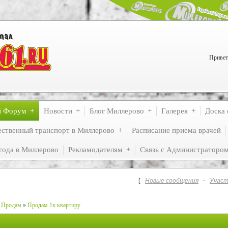
Привет
й Форум
Новости
Блог Миллерово
Галерея
Доска 
ственный транспорт в Миллерово
Расписание приема врачей
года в Миллерово
Рекламодателям
Связь с Администраторо
[
Новые сообщения
·
Участ
Продам
»
Продам 1к квартиру