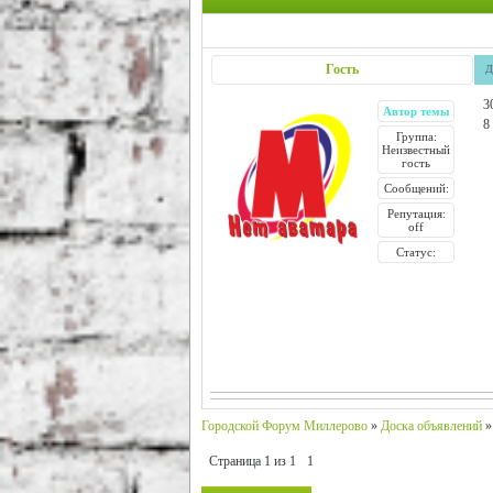
Гость
Д
3
Автор темы
8
Группа:
Неизвестный
гость
Сообщений:
Репутация:
off
Статус:
Городской Форум Миллерово
»
Доска объявлений
»
Страница
1
из
1
1