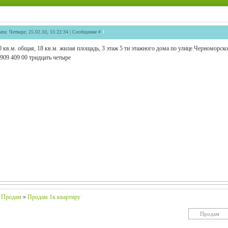
ата: Четверг, 25.02.10, 15:22:34 | Сообщение #
1
0 кв.м. общая, 18 кв.м. жилая площадь, 3 этаж 5 ти этажного дома по улице Черноморской
 909 409 00 тридцать четыре
Продам
»
Продам 1к квартиру