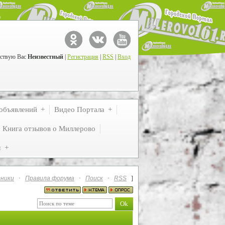
ствую Вас
Неизвестный
|
Регистрация
|
RSS
|
Вход
объявлений
Видео Портала
Книга отзывов о Миллерово
м
ники
·
Правила форума
·
Поиск
·
RSS
]