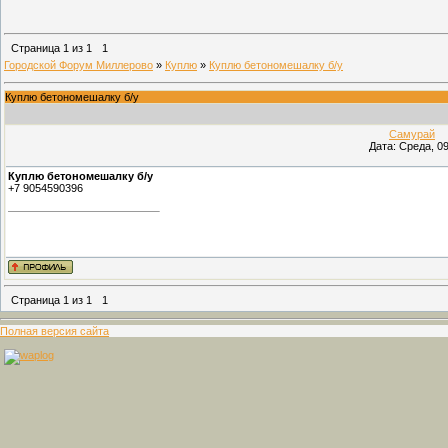
Страница
1
из
1
1
Городской Форум Миллерово
»
Куплю
»
Куплю бетономешалку б/у
Куплю бетономешалку б/у
Самурай
(П
Дата: Среда, 09
Куплю бетономешалку б/у
+7 9054590396
Страница
1
из
1
1
Полная версия сайта