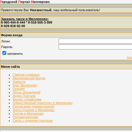
Г
ородской
П
ортал
М
иллерово
Приветствуем Вас
Неизвестный
, наш мобильный пользователь!
Заказать такси в Миллерово:
8-960-444-8-444 * 8-918-505-3-999
8-929-818-92-00
Форма входа
Логин:
Пароль:
запомнить
Заб
Меню сайта
Главная страница
Миллеровский Форум
Новости
Блог Миллерово
Галерея
Доска объявлений
Видео Портала
Бизнес справочник
Общественный транспорт в Миллерово
Расписание приема врачей
Книга отзывов о Миллерово
Погода в Миллерово
Рекламодателям
Связь с Администратором