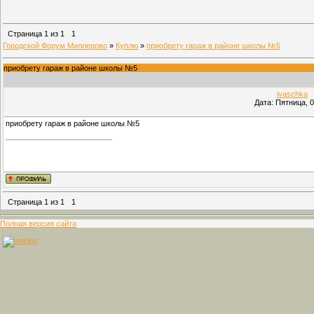
Страница
1
из
1
1
Городской Форум Миллерово
»
Куплю
»
приобрету гараж в районе школы №5
приобрету гараж в районе школы №5
ivaschka
(
Дата: Пятница, 0
приобрету гараж в районе школы №5
Страница
1
из
1
1
Полная версия сайта