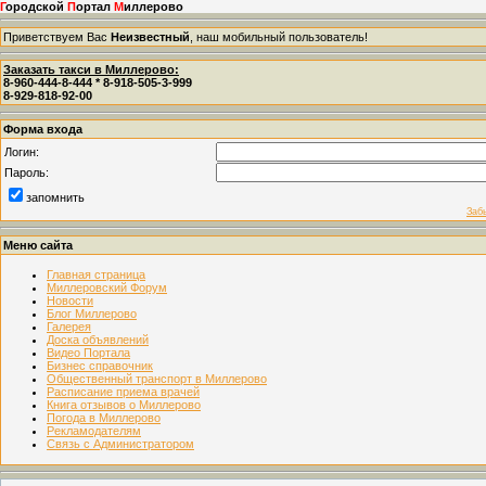
Г
ородской
П
ортал
М
иллерово
Приветствуем Вас
Неизвестный
, наш мобильный пользователь!
Заказать такси в Миллерово:
8-960-444-8-444 * 8-918-505-3-999
8-929-818-92-00
Форма входа
Логин:
Пароль:
запомнить
Заб
Меню сайта
Главная страница
Миллеровский Форум
Новости
Блог Миллерово
Галерея
Доска объявлений
Видео Портала
Бизнес справочник
Общественный транспорт в Миллерово
Расписание приема врачей
Книга отзывов о Миллерово
Погода в Миллерово
Рекламодателям
Связь с Администратором