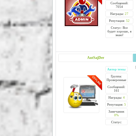
Сообщений:
7054
Награды:
27
Репутация:
52
Статус: Все
будет хорошо, я
знаю!
AutSajDer
Автор темы
Группа:
Проверенные
Сообщений:
161
Награды:
4
Репутация:
5
Замечания:
0%
Статус: