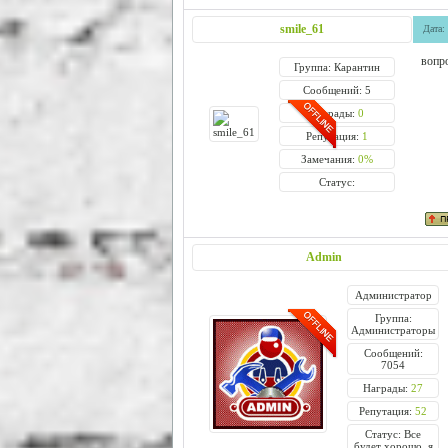
smile_61
Дата:
вопр
Группа: Карантин
Сообщений: 5
Награды:
0
Репутация:
1
Замечания:
0%
Статус:
Admin
Администратор
Группа:
Администраторы
Сообщений:
7054
Награды:
27
Репутация:
52
Статус: Все
будет хорошо, я