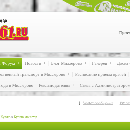
Привет
й Форум
Новости
Блог Миллерово
Галерея
Доска 
ственный транспорт в Миллерово
Расписание приема врачей
года в Миллерово
Рекламодателям
Связь с Администраторо
[
Новые сообщения
·
Участ
Куплю
»
Куплю монитор