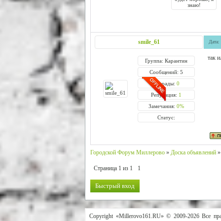
знаю!
smile_61
Дата:
так и
Группа: Карантин
Сообщений: 5
Награды:
0
Репутация:
1
Замечания:
0%
Статус:
Городской Форум Миллерово
»
Доска объявлений
»
Страница
1
из
1
1
Copyright «Millerovo161.RU» © 2009-2026 Все пр