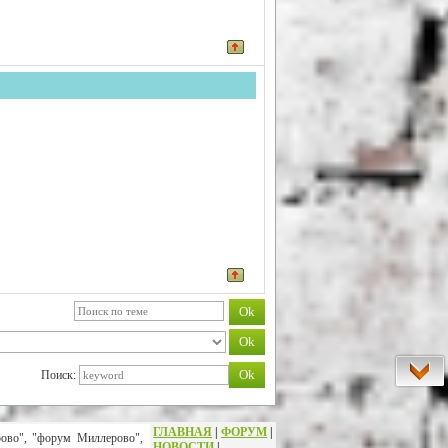
Поиск:
ГЛАВНАЯ
|
ФОРУМ
|
рово", "форум Миллерово",
НОВОСТИ
|