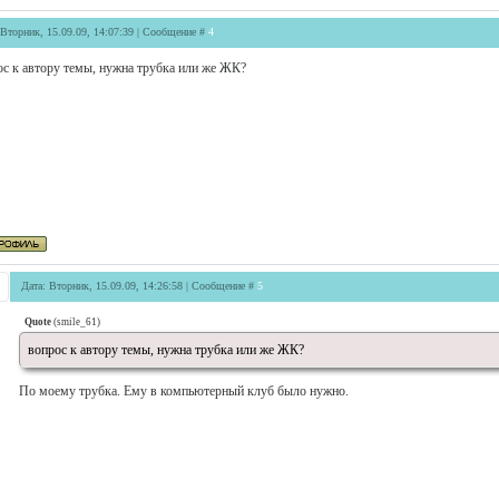
 Вторник, 15.09.09, 14:07:39 | Сообщение #
4
ос к автору темы, нужна трубка или же ЖК?
Дата: Вторник, 15.09.09, 14:26:58 | Сообщение #
5
Quote
(
smile_61
)
вопрос к автору темы, нужна трубка или же ЖК?
По моему трубка. Ему в компьютерный клуб было нужно.