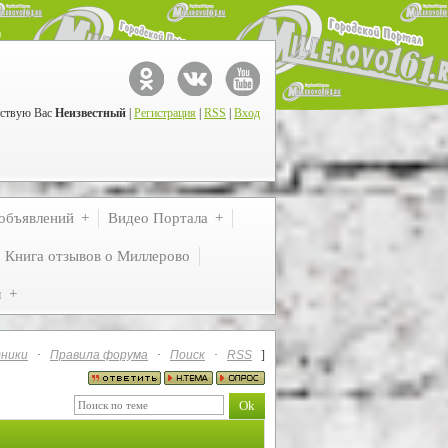
ствую Вас
Неизвестный
|
Регистрация
|
RSS
|
Вход
объявлений
Видео Портала
Книга отзывов о Миллерово
м
ники
·
Правила форума
·
Поиск
·
RSS
]