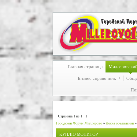
Главная страница
Миллеровски
Бизнес справочник
Обще
По
Страница
1
из
1
1
Городской Форум Миллерово
»
Доска объявлений
»
КУПЛЮ МОНИТОР