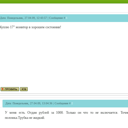
Дата: Понедельник, 27.04.09, 12:43:57 | Сообщение #
1
Куплю 17" монитор в хорошем состоянии!
Дата: Понедельник, 27.04.09, 13:04:36 | Сообщение #
2
У меня есть. Отдам рублей за 1000. Только он что то не включается. Точн
поломка.Трубка не жидкий.