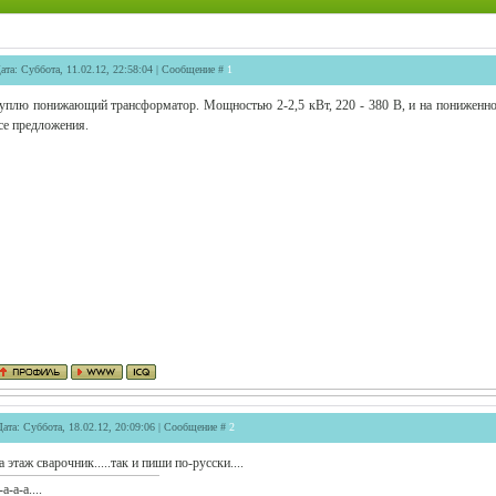
ата: Суббота, 11.02.12, 22:58:04 | Сообщение #
1
уплю понижающий трансформатор. Мощностью 2-2,5 кВт, 220 - 380 В, и на пониженно
се предложения.
Дата: Суббота, 18.02.12, 20:09:06 | Сообщение #
2
а этаж сварочник.....так и пиши по-русски....
-а-а-а....