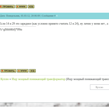
Дата: Понедельник, 05.03.12, 20:06:09 | Сообщение #
4
Если 14 и 29 это зарядное (как условно принято считать 12 и 24), ну лично у меня нет , а
%^gfhhh&hfj*09iu
Куплю
»
Ищу мощный понижающий трансформатор
(Ищу мощный понижающий транс