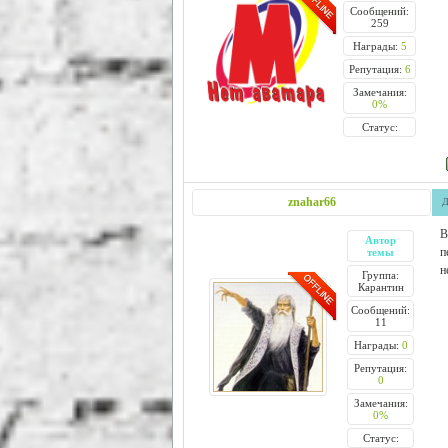
Сообщений:
259
Награды:
5
Репутация:
6
Замечания:
0%
Статус:
znahar66
Д
В
Автор
п
темы
н
Группа:
Карантин
Сообщений:
11
Награды:
0
Репутация:
0
Замечания:
0%
Статус: