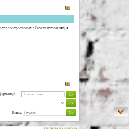
 вот в электро-товарах в Гаранте которое видил.
форматор)
Поиск: