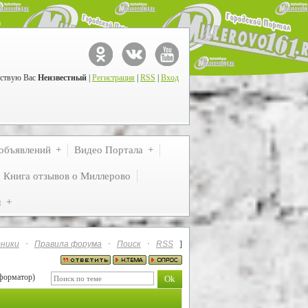
ствую Вас
Неизвестный
|
Регистрация
|
RSS
|
Вход
объявлений
Видео Портала
Книга отзывов о Миллерово
м
ники
·
Правила форума
·
Поиск
·
RSS
]
форматор)