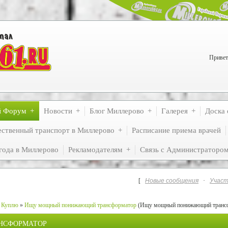
Привет
й Форум
Новости
Блог Миллерово
Галерея
Доска 
ственный транспорт в Миллерово
Расписание приема врачей
года в Миллерово
Рекламодателям
Связь с Администраторо
[
Новые сообщения
·
Участ
Куплю
»
Ищу мощный понижающий трансформатор
(Ищу мощный понижающий транс
НСФОРМАТОР