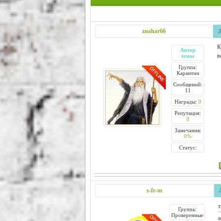
znahar66
Д
К
Автор
в
темы
Группа:
Карантин
Сообщений:
11
Награды:
0
Репутация:
0
Замечания:
0%
Статус:
s-fr-m
т
Группа:
Проверенные
а