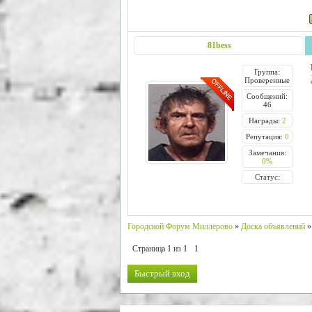
81bess
Группа:
Проверенные
Сообщений:
46
Награды:
2
Репутация:
0
Замечания:
0%
Статус:
Городской Форум Миллерово
»
Доска объявлений
»
Страница
1
из
1
1