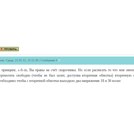
ата: Среда, 22.02.12, 12:11:30 | Сообщение #
3
 принципе, s-fr-m, Вы правы на счёт сварочника. Но если расписать то что мне име
еремотать свободно (чтобы не был залит, доступна вторичная обмотка) вторичную
еобходимо чтобы с вторичной обмотки выходило два напряжения 18 и 36 вольт.