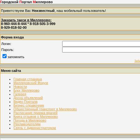
Г
ородской
П
ортал
М
иллерово
Приветствуем Вас
Неизвестный
, наш мобильный пользователь!
Заказать такси в Миллерово:
8-960-444-8-444 * 8-918-505-3-999
8-929-818-92-00
Форма входа
Логин:
Пароль:
запомнить
Заб
Меню сайта
Главная страница
Миллеровский Форум
Новости
Блог Миллерово
Галерея
Доска объявлений
Видео Портала
Бизнес справочник
Общественный транспорт в Миллерово
Расписание приема врачей
Книга отзывов о Миллерово
Погода в Миллерово
Рекламодателям
Связь с Администратором