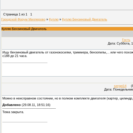
Страница
1
из
1
1
Городской Форум Миллерово
»
Куплю
»
Куплю Бензиновый Двигатель
Куплю Бензиновый Двигатель
Гость
(
Дата: Суббота, 1
Ищу бензиновый двигатель от газонокосилки, триммера, бензопилы,... или чего похож
с188 до 21 часа.
sergei14
(Пр
Дата: Понедельник,
Можно в неисправном состоянии, но в полном комплекте двигателя (картер, цилиндр, 
Добавлено
(29.08.11, 18:51:16)
---------------------------------------------
Тема закрыта.