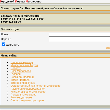
Г
ородской
П
ортал
М
иллерово
Приветствуем Вас
Неизвестный
, наш мобильный пользователь!
Заказать такси в Миллерово:
8-960-444-8-444 * 8-918-505-3-999
8-929-818-92-00
Форма входа
Логин:
Пароль:
запомнить
Заб
Меню сайта
Главная страница
Миллеровский Форум
Новости
Блог Миллерово
Галерея
Доска объявлений
Видео Портала
Бизнес справочник
Общественный транспорт в Миллерово
Расписание приема врачей
Книга отзывов о Миллерово
Погода в Миллерово
Рекламодателям
Связь с Администратором