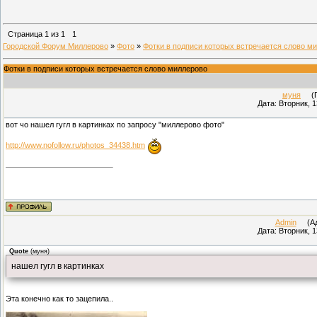
Страница
1
из
1
1
Городской Форум Миллерово
»
Фото
»
Фотки в подписи которых встречается слово м
Фотки в подписи которых встречается слово миллерово
муня
(Пр
Дата: Вторник, 1
вот чо нашел гугл в картинках по запросу "миллерово фото"
http://www.nofollow.ru/photos_34438.htm
Admin
(Адм
Дата: Вторник, 1
Quote
(
муня
)
нашел гугл в картинках
Эта конечно как то зацепила..