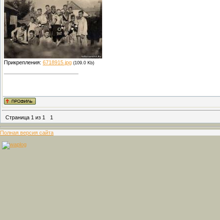
Прикрепления:
6718915.jpg
(109.0 Kb)
Страница
1
из
1
1
Полная версия сайта