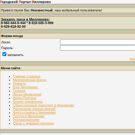
Г
ородской
П
ортал
М
иллерово
Приветствуем Вас
Неизвестный
, наш мобильный пользователь!
Заказать такси в Миллерово:
8-960-444-8-444 * 8-918-505-3-999
8-929-818-92-00
Форма входа
Логин:
Пароль:
запомнить
Заб
Меню сайта
Главная страница
Миллеровский Форум
Новости
Блог Миллерово
Галерея
Доска объявлений
Видео Портала
Бизнес справочник
Общественный транспорт в Миллерово
Расписание приема врачей
Книга отзывов о Миллерово
Погода в Миллерово
Рекламодателям
Связь с Администратором