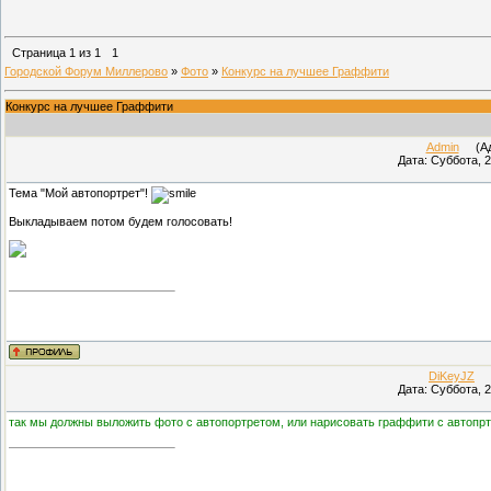
Страница
1
из
1
1
Городской Форум Миллерово
»
Фото
»
Конкурс на лучшее Граффити
Конкурс на лучшее Граффити
Admin
(Адм
Дата: Суббота, 2
Тема "Мой автопортрет"!
Выкладываем потом будем голосовать!
DiKeyJZ
(П
Дата: Суббота, 2
так мы должны выложить фото с автопортретом, или нарисовать граффити с автоп