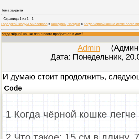
Тема закрыта
Страница
1
из
1
1
Городской Форум Миллерово
»
Конкурсы, загадки
»
Когда чёрной кошке легче всего п
Когда чёрной кошке легче всего пробраться в дом?
Admin
(Админис
Дата: Понедельник, 20.
И думаю стоит продолжить, следую
Code
1 Когда чёрной кошке легче
2 Что такое: 15 см в длину,