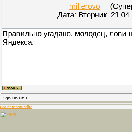
millerovo
(СуперМ
Дата: Вторник, 21.04
Правильно угадано, молодец, лови 
Яндекса.
Страница
1
из
1
1
Полная версия сайта