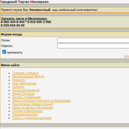
Г
ородской
П
ортал
М
иллерово
Приветствуем Вас
Неизвестный
, наш мобильный пользователь!
Заказать такси в Миллерово:
8-960-444-8-444 * 8-918-505-3-999
8-929-818-92-00
Форма входа
Логин:
Пароль:
запомнить
Заб
Меню сайта
Главная страница
Миллеровский Форум
Новости
Блог Миллерово
Галерея
Доска объявлений
Видео Портала
Бизнес справочник
Общественный транспорт в Миллерово
Расписание приема врачей
Книга отзывов о Миллерово
Погода в Миллерово
Рекламодателям
Связь с Администратором