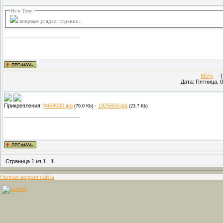
Не в Тему:
впервые угадал, странно..
Mery
(Пр
Дата: Пятница, 0
Прикрепления:
9469030.jpg
·
1825659.jpg
(70.0 Kb)
(23.7 Kb)
Страница
1
из
1
1
Полная версия сайта