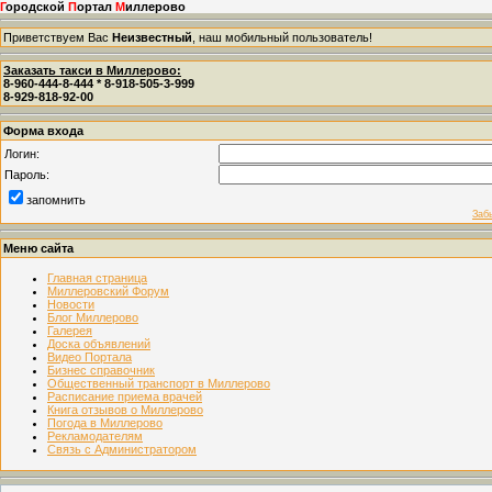
Г
ородской
П
ортал
М
иллерово
Приветствуем Вас
Неизвестный
, наш мобильный пользователь!
Заказать такси в Миллерово:
8-960-444-8-444 * 8-918-505-3-999
8-929-818-92-00
Форма входа
Логин:
Пароль:
запомнить
Заб
Меню сайта
Главная страница
Миллеровский Форум
Новости
Блог Миллерово
Галерея
Доска объявлений
Видео Портала
Бизнес справочник
Общественный транспорт в Миллерово
Расписание приема врачей
Книга отзывов о Миллерово
Погода в Миллерово
Рекламодателям
Связь с Администратором