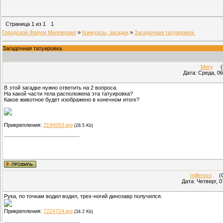
Страница
1
из
1
1
Городской Форум Миллерово
»
Конкурсы, загадки
»
Загадочная татуировка.
Загадочная татуировка.
Mery
(Пр
Дата: Среда, 06
В этой загадке нужно ответить на 2 вопроса.
На какой части тела расположена эта татуировка?
Какое животное будет изображено в конечном итоге?
Прикрепления:
3194993.jpg
(28.5 Kb)
millerovo
(Су
Дата: Четверг, 0
Рука, по точкам водил водил, трех-ногий динозавр получился.
Прикрепления:
7224724.jpg
(34.2 Kb)