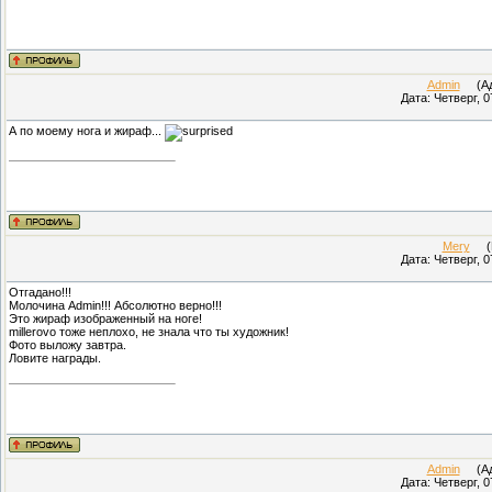
Admin
(Адм
Дата: Четверг, 0
А по моему нога и жираф...
Mery
(Пр
Дата: Четверг, 0
Отгадано!!!
Молочина Admin!!! Абсолютно верно!!!
Это жираф изображенный на ноге!
millerovo тоже неплохо, не знала что ты художник!
Фото выложу завтра.
Ловите награды.
Admin
(Адм
Дата: Четверг, 0