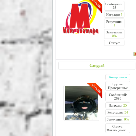
Сообщений:
28
Награды:
3
Репутация:
1
Замечания:
0%
Статус:
Самурай
Автор темы
Группа:
Проверенные
Сообщений:
2698
Награды:
25
Репутация:
34
Замечания:
0%
Статус:
Фигею..умею...