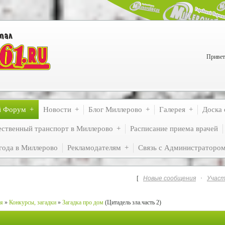
Привет
й Форум
Новости
Блог Миллерово
Галерея
Доска 
ственный транспорт в Миллерово
Расписание приема врачей
года в Миллерово
Рекламодателям
Связь с Администраторо
[
Новые сообщения
·
Участ
ия
»
Конкурсы, загадки
»
Загадка про дом
(Цитадель зла.часть 2)