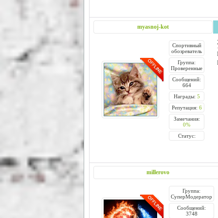
myasnoj-kot
Спортивный
обозреватель
Группа:
Проверенные
Сообщений:
664
Награды:
5
Репутация:
6
Замечания:
0%
Статус:
millerovo
Группа:
СуперМодератор
Сообщений:
3748