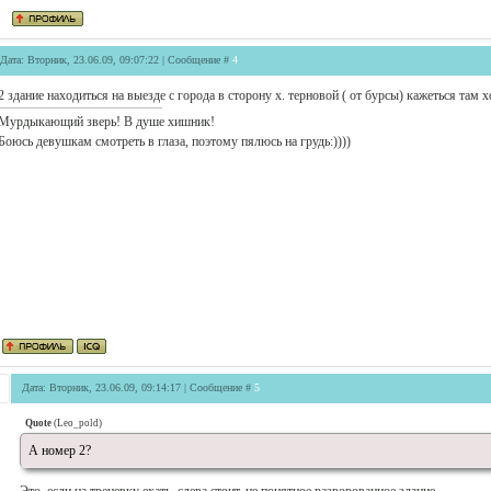
Дата: Вторник, 23.06.09, 09:07:22 | Сообщение #
4
2 здание находиться на выезде с города в сторону х. терновой ( от бурсы) кажеться там 
Мурдыкающий зверь! В душе хишник!
Боюсь девушкам смотреть в глаза, поэтому пялюсь на грудь:))))
Дата: Вторник, 23.06.09, 09:14:17 | Сообщение #
5
Quote
(
Leo_pold
)
А номер 2?