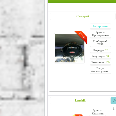
Самурай
Автор темы
Группа:
Проверенные
Сообщений:
2698
Награды:
25
Репутация:
34
Замечания:
0%
Статус:
Фигею..умею...
Lenchik
Да
1.
Группа:
Карантин