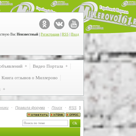
ствую Вас
Неизвестный
|
Регистрация
|
RSS
|
Вход
объявлений
Видео Портала
Книга отзывов о Миллерово
м
ники
·
Правила форума
·
Поиск
·
RSS
]