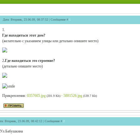
Дата: Вторник, 23.06.09, 08:37:52 | Сообщение #
1
1.
Где находиться этот дом?
(желательно с указанием улицы или детально опишите место)
2
.Где находиться это строение?
(детально опишите место)
Прикрепления:
0357605.jpg
·
5881526.jpg
(201.9 Kb)
(139.7 Kb)
та: Вторник, 23.06.09, 08:42:12 | Сообщение #
2
 Ул.Бабушкина