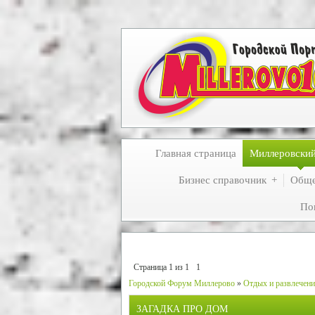
Главная страница
Миллеровски
Бизнес справочник
Обще
По
Страница
1
из
1
1
Городской Форум Миллерово
»
Отдых и развлечен
ЗАГАДКА ПРО ДОМ