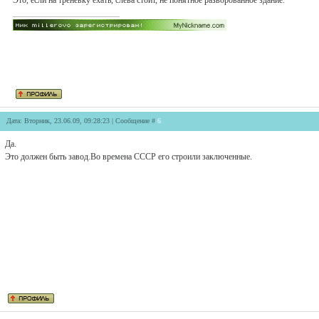
Это, если на треневку ехать, слева стоит, не понятное разворованное здание.
Дата: Вторник, 23.06.09, 09:28:23 | Сообщение #
6
Да.
Это должен быть завод.Во времена СССР его строили заключенные.