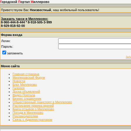
Г
ородской
П
ортал
М
иллерово
Приветствуем Вас
Неизвестный
, наш мобильный пользователь!
Заказать такси в Миллерово:
8-960-444-8-444 * 8-918-505-3-999
8-929-818-92-00
Форма входа
Логин:
Пароль:
запомнить
Заб
Меню сайта
Главная страница
Миллеровский Форум
Новости
Блог Миллерово
Галерея
Доска объявлений
Видео Портала
Бизнес справочник
Общественный транспорт в Миллерово
Расписание приема врачей
Книга отзывов о Миллерово
Погода в Миллерово
Рекламодателям
Связь с Администратором