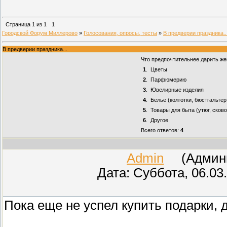
Страница
1
из
1
1
Городской Форум Миллерово
»
Голосования, опросы, тесты
»
В предверии праздника..
В предверии праздника...
Что предпочтительнее дарить ж
1
.
Цветы
2
.
Парфюмерию
3
.
Ювелирные изделия
4
.
Белье (колготки, бюстгальтер,
5
.
Товары для быта (утюг, сковор
6
.
Другое
Всего ответов:
4
Admin
(Админис
Дата: Суббота, 06.03
Пока еще не успел купить подарки, 