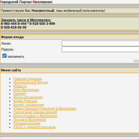
Г
ородской
П
ортал
М
иллерово
Приветствуем Вас
Неизвестный
, наш мобильный пользователь!
Заказать такси в Миллерово:
8-960-444-8-444 * 8-918-505-3-999
8-929-818-92-00
Форма входа
Логин:
Пароль:
запомнить
Заб
Меню сайта
Главная страница
Миллеровский Форум
Новости
Блог Миллерово
Галерея
Доска объявлений
Видео Портала
Бизнес справочник
Общественный транспорт в Миллерово
Расписание приема врачей
Книга отзывов о Миллерово
Погода в Миллерово
Рекламодателям
Связь с Администратором