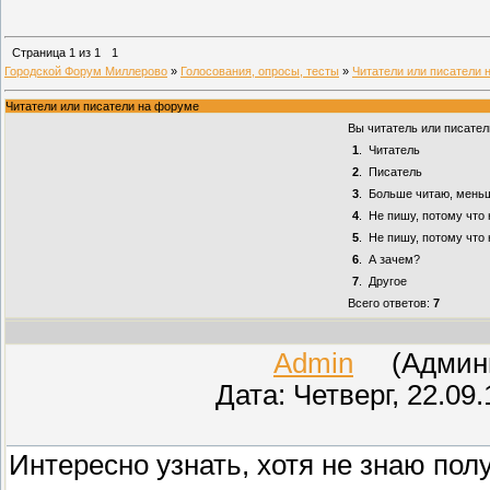
Страница
1
из
1
1
Городской Форум Миллерово
»
Голосования, опросы, тесты
»
Читатели или писатели 
Читатели или писатели на форуме
Вы читатель или писател
1
.
Читатель
2
.
Писатель
3
.
Больше читаю, мень
4
.
Не пишу, потому что 
5
.
Не пишу, потому что
6
.
А зачем?
7
.
Другое
Всего ответов:
7
Admin
(Админис
Дата: Четверг, 22.09
Интересно узнать, хотя не знаю полу