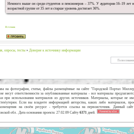
Немного выше он среди студентов и пенсионеров – 37%. У аудитории 16–19 лет н
возрастной группе от 35 лет и старше уровень достигает 36%.
Источник
я, опросы, тесты
»
Доверие к источнику информации
ава на фотографии, статьи, файлы размещённые на сайте "Городской Портал Милле
не несут ответственности за опубликованные материалы - все материалы предлагаютс
и при использовании материалов из других источников. Материалы, которые не им
тен\утерян. Если вы владеете информацией авторства, каких либо материалов, пр
размещения на своём ресурсе - требуется ссылка на первоисточник. Данный сай
вской обл..
Дата основания проекта:
27.02.09
Сайту
6371
дней.