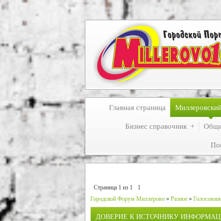
Главная страница
Миллеровски
Бизнес справочник
Обще
По
Страница
1
из
1
1
Городской Форум Миллерово
»
Разное
»
Голосовани
ДОВЕРИЕ К ИСТОЧНИКУ ИНФОРМА