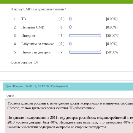
Какому СМИ вы доверяете больше?
1
.
ТВ
[
0
]
[0.00%]
2
.
Печатное СМИ
[
0
]
[0.00%]
3
.
Интернет
[
7
]
[50.00%]
4
.
Бабушкам на лавочке
[
0
]
[0.00%]
5
.
Никому не доверяю!
[
7
]
[50.00%]
Всего ответов:
14
Дата: Вторник, 24.07.12, 16:12:50 | Сообщение #
1
Quote
Уровень доверия россиян к телевидению достиг исторического минимума, сообщае
Comcon, только треть населения считают ТВ объективным.
По данным исследования, в 2011 году доверие российских медиапотребителей к те
2010 уровень доверия был 40%. Исследователи отметили, что рекордные 40% на
наименьшей степени подвержен контролю со стороны государства.