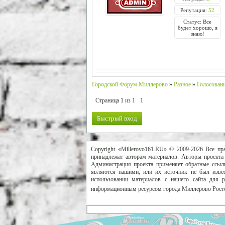
Репутация:
52
Статус: Все
будет хорошо, я
знаю!
Городской Форум Миллерово
»
Разное
»
Голосовани
Страница
1
из
1
1
Copyright «Millerovo161.RU» © 2009-2026 Все пр
принадлежат авторам материалов. Авторы проекта 
Администрация проекта применяет обратные ссылк
являются нашими, или их источник не был извес
использовании материалов с нашего сайта для 
информационным ресурсом города Миллерово Росто