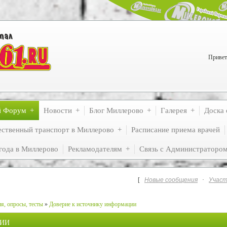
Привет
й Форум
Новости
Блог Миллерово
Галерея
Доска 
ственный транспорт в Миллерово
Расписание приема врачей
года в Миллерово
Рекламодателям
Связь с Администраторо
[
Новые сообщения
·
Участ
я, опросы, тесты
»
Доверие к источнику информации
ЦИИ