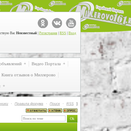
ствую Вас
Неизвестный
|
Регистрация
|
RSS
|
Вход
объявлений
Видео Портала
Книга отзывов о Миллерово
м
ники
·
Правила форума
·
Поиск
·
RSS
]