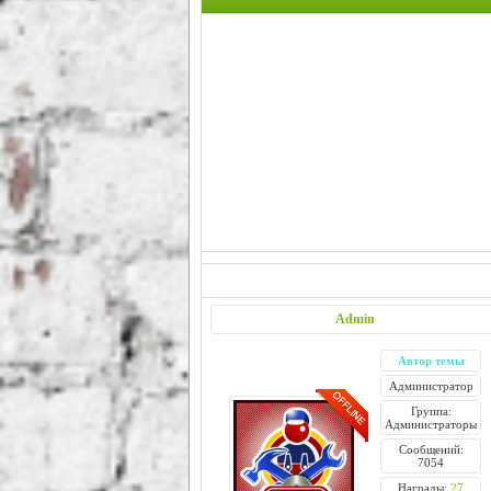
Admin
Автор темы
Администратор
Группа:
Администраторы
Сообщений:
7054
Награды:
27