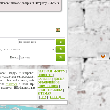
аиболее высокое доверие к интернету – 47%, в
Поиск:
ГЛАВНАЯ
|
ФОРУМ
|
рово", "форум Миллерово",
НОВОСТИ
|
я только для ознакомления.
ГАЛЕРЕЯ
|
ДОСКА
еют обратной ссылки, либо
ОБЪЯВЛЕНИЙ
|
осим
связаться
с нами. При
СПРАВОЧНИК
|
т является НЕофициальным
БЛОГ
|
ПРАВИЛА
|
SITEMAP
|
PDA
|
|
СЕГОДНЯ