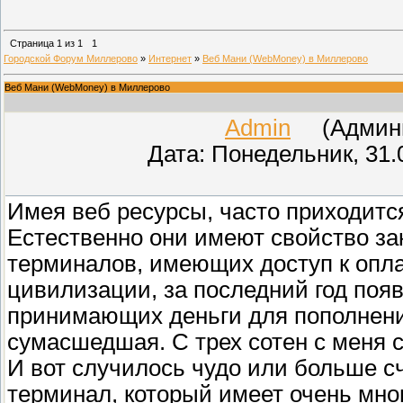
Страница
1
из
1
1
Городской Форум Миллерово
»
Интернет
»
Веб Мани (WebMoney) в Миллерово
Веб Мани (WebMoney) в Миллерово
Admin
(Админис
Дата: Понедельник, 31.
Имея веб ресурсы, часто приходитс
Естественно они имеют свойство за
терминалов, имеющих доступ к опла
цивилизации, за последний год поя
принимающих деньги для пополнения
сумасшедшая. С трех сотен с меня 
И вот случилось чудо или больше с
терминал, который имеет очень мно