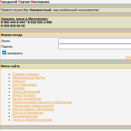
Г
ородской
П
ортал
М
иллерово
Приветствуем Вас
Неизвестный
, наш мобильный пользователь!
Заказать такси в Миллерово:
8-960-444-8-444 * 8-918-505-3-999
8-929-818-92-00
Форма входа
Логин:
Пароль:
запомнить
Заб
Меню сайта
Главная страница
Миллеровский Форум
Новости
Блог Миллерово
Галерея
Доска объявлений
Видео Портала
Бизнес справочник
Общественный транспорт в Миллерово
Расписание приема врачей
Книга отзывов о Миллерово
Погода в Миллерово
Рекламодателям
Связь с Администратором