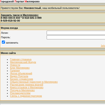
Г
ородской
П
ортал
М
иллерово
Приветствуем Вас
Неизвестный
, наш мобильный пользователь!
Заказать такси в Миллерово:
8-960-444-8-444 * 8-918-505-3-999
8-929-818-92-00
Форма входа
Логин:
Пароль:
запомнить
Заб
Меню сайта
Главная страница
Миллеровский Форум
Новости
Блог Миллерово
Галерея
Доска объявлений
Видео Портала
Бизнес справочник
Общественный транспорт в Миллерово
Расписание приема врачей
Книга отзывов о Миллерово
Погода в Миллерово
Рекламодателям
Связь с Администратором