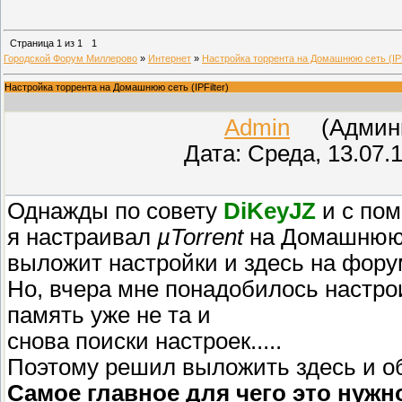
Страница
1
из
1
1
Городской Форум Миллерово
»
Интернет
»
Настройка торрента на Домашнюю сеть (IPFi
Настройка торрента на Домашнюю сеть (IPFilter)
Admin
(Админис
Дата: Среда, 13.07.
Однажды по совету
DiKeyJZ
и с пом
я настраивал
µTorrent
на Домашнюю 
выложит настройки и здесь на форум
Но, вчера мне понадобилось настр
память уже не та и
снова поиски настроек.....
Поэтому решил выложить здесь и об
Самое главное для чего это нужн