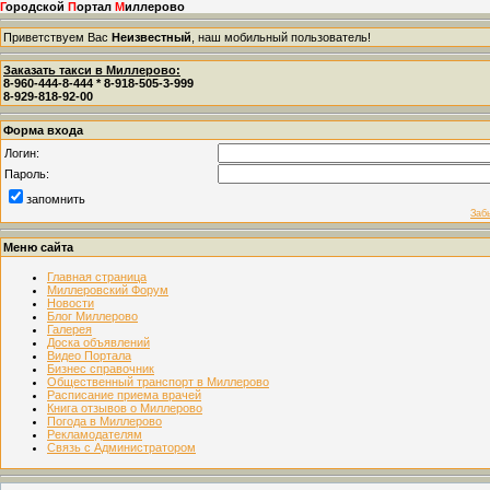
Г
ородской
П
ортал
М
иллерово
Приветствуем Вас
Неизвестный
, наш мобильный пользователь!
Заказать такси в Миллерово:
8-960-444-8-444 * 8-918-505-3-999
8-929-818-92-00
Форма входа
Логин:
Пароль:
запомнить
Заб
Меню сайта
Главная страница
Миллеровский Форум
Новости
Блог Миллерово
Галерея
Доска объявлений
Видео Портала
Бизнес справочник
Общественный транспорт в Миллерово
Расписание приема врачей
Книга отзывов о Миллерово
Погода в Миллерово
Рекламодателям
Связь с Администратором