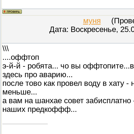
муня
(Провер
Дата: Воскресенье, 25.
\\\
....оффтоп
э-й-й - робята... чо вы оффтопите...
здесь про аварию...
после тово как провел воду в хату - 
меньше...
а вам на шанхае совет забисплатно -
наших предкоффф...