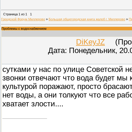
Страница
1
из
1
1
Городской Форум Миллерово
»
Большая общегородская книга жалоб г. Миллерово
»
П
Проблемы с водоснабжением
DiKeyJZ
(Прове
Дата: Понедельник, 20.
сутками у нас по улице Советской н
звонки отвечают что вода будет мы 
культурой поражают, просто брасают
нет воды, а они толкуют что все ра
хватает злости....