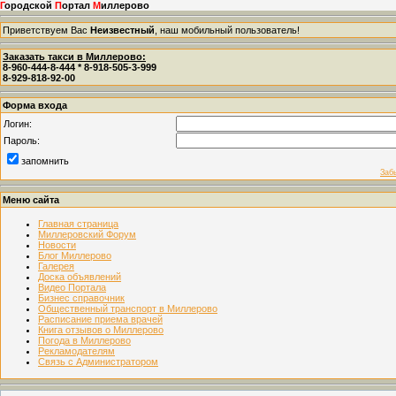
Г
ородской
П
ортал
М
иллерово
Приветствуем Вас
Неизвестный
, наш мобильный пользователь!
Заказать такси в Миллерово:
8-960-444-8-444 * 8-918-505-3-999
8-929-818-92-00
Форма входа
Логин:
Пароль:
запомнить
Заб
Меню сайта
Главная страница
Миллеровский Форум
Новости
Блог Миллерово
Галерея
Доска объявлений
Видео Портала
Бизнес справочник
Общественный транспорт в Миллерово
Расписание приема врачей
Книга отзывов о Миллерово
Погода в Миллерово
Рекламодателям
Связь с Администратором