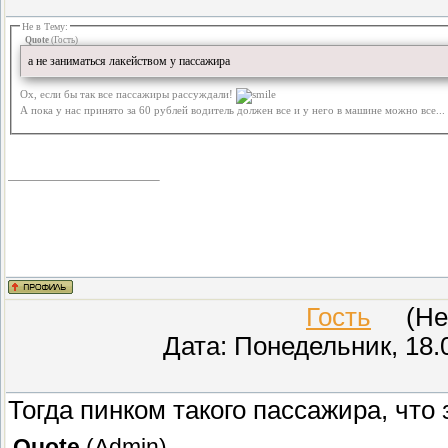
Не в Тему:
Quote
(
Гость
)
а не заниматься лакейством у пассажира
Ох, если бы так все пассажиры рассуждали!
А пока у нас принято за 60 рублей водитель должен все и у него в машине можно все... 
Гость
(Неиз
Дата: Понедельник, 18.
Тогда пинком такого пассажира, что
Quote
(
Admin
)