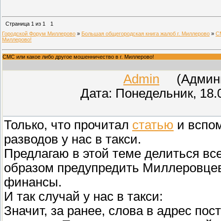
Страница
1
из
1
1
Городской Форум Миллерово
»
Большая общегородская книга жалоб г. Миллерово
»
С
Миллерово!
СМС или какое либо другое мошенничество в г. Миллерово!
Admin
(Админис
Дата: Понедельник, 18.
Только, что прочитал
статью
и вспом
разводов у нас в такси.
Предлагаю в этой теме делиться вс
образом предупредить Миллеровцев 
финансы.
И так случай у нас в такси:
Значит, за ранее, слова в адрес по