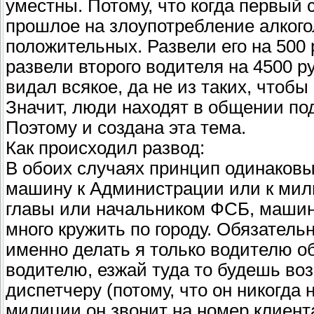
уместны. Потому, что когда первый
прошлое на злоупотребление алкогол
положительных. Развели его на 500 р
развели второго водителя на 4500 ру
видал всякое, да не из таких, чтобы 
Значит, люди находят в общении по
Поэтому и создана эта тема.
Как происходил развод:
В обоих случаях принцип одинаковый
машину к Администрации или к мил
главы или начальником ФСБ, машину
много кружить по городу. Обязатель
именно делать я только водителю о
водителю, езжай туда то будешь во
диспетчеру (потому, что он никогда
милиции он звонит на номер клиент