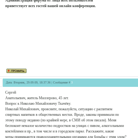
Администрация форума от лица всех пользователей
приветствует всех гостей нашей онлайн конференции.
Дата: Вторник, 29.09.09, 18:37:36 | Сообщение #
3
Сергей
Анатольевич, житель Миллерово, 45 лет.
Вопрос к Николаю Михайловичу Ткачёву.
Николай Михайлович, проясните, пожалуйста, ситуацию с распитием
спиртных напитков в общественных местах. Вроде, законы принимали по
этому поводу недавно (по крайней мере, в СМИ об этом писали). Меня
беспокоит немалое количество подростков на улицах с пивом, алкогольными
коктейлями и пр., в том числе и в городском парке. Расскажите, какие
меры принимаются правоохранительными органами для борьбы с этим злом?