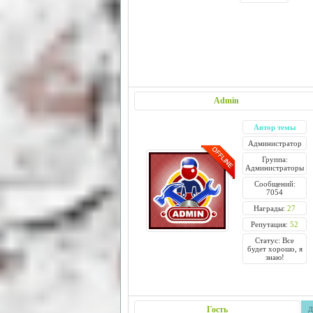
Admin
Автор темы
Администратор
Группа:
Администраторы
Сообщений:
7054
Награды:
27
Репутация:
52
Статус: Все
будет хорошо, я
знаю!
Гость
Д