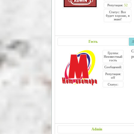
Репутация:
52
Статус: Все
будет хорошо, я
знаю!
Гость
Д
С
Группа:
р
Неизвестный
гость
Сообщений:
Репутация:
off
Статус:
Admin