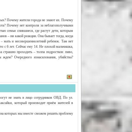
ых? Почему жители города не знают их. Почему
бота? Почему нет контроля за неблагополучными
тью семьи спившиеся, где растут дети, которым
нов – ни какой реакции. Она бывает тогда, когда
 – мать и несовершеннолетний ребенок. Там нет
это с 6 лет. Сейчас ему 14. Не плохой мальчишка,
а страшно проходить – толпа подростков: пиво,
ы ждем? Очередного изнасилования, убийства?
огут не знать в лицо сотрудников ОВД. По ул.
ксайки, который производит приём жителей в
 на которых мы вместе сможем решить проблему