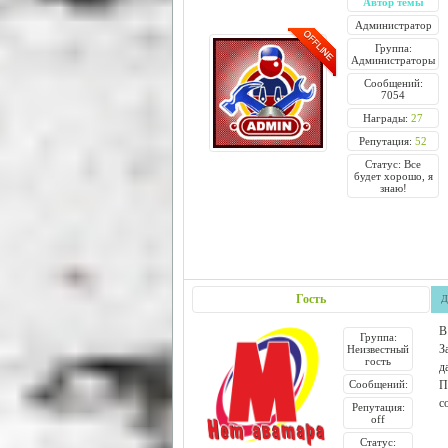
Автор темы
Администратор
Группа:
Администраторы
Сообщений:
7054
Награды:
27
Репутация:
52
Статус: Все
будет хорошо, я
знаю!
Гость
Д
В
Группа:
З
Неизвестный
гость
д
Сообщений:
П
с
Репутация:
off
Статус: