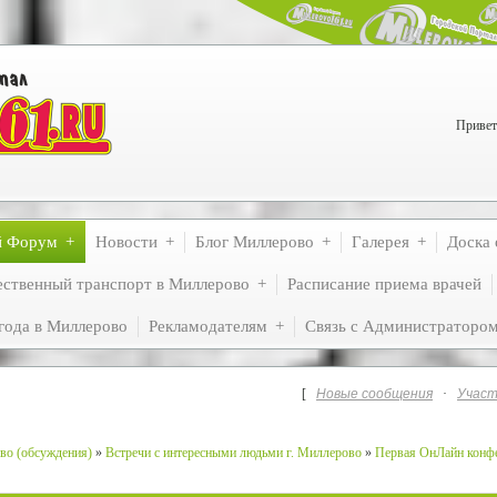
Привет
й Форум
Новости
Блог Миллерово
Галерея
Доска 
ственный транспорт в Миллерово
Расписание приема врачей
года в Миллерово
Рекламодателям
Связь с Администраторо
[
Новые сообщения
·
Участ
во (обсуждения)
»
Встречи с интересными людьми г. Миллерово
»
Первая ОнЛайн конф