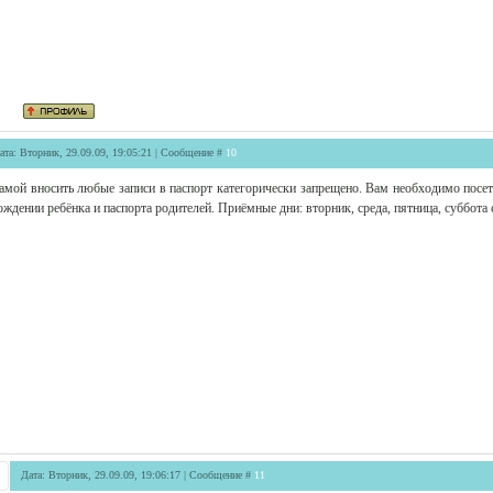
ата: Вторник, 29.09.09, 19:05:21 | Сообщение #
10
амой вносить любые записи в паспорт категорически запрещено. Вам необходимо посет
ождении ребёнка и паспорта родителей. Приёмные дни: вторник, среда, пятница, суббота с
Дата: Вторник, 29.09.09, 19:06:17 | Сообщение #
11