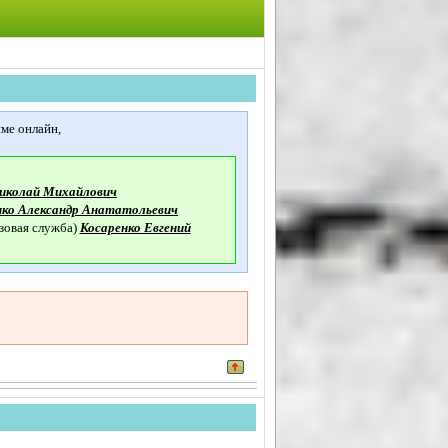
ме онлайн,
Николай Михайлович
нко Александр Анататольевич
зовая служба)
Косаренко Евгений