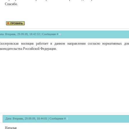
Спасибо.
ата: Вторник, 29.09.09, 18:42:53 | Сообщение #
4
иллеровская милиция работает в данном направлении согласно нормативных док
аконодательства Российской Федерации.
Дата: Вторник, 29.09.09, 18:44:01 | Сообщение #
5
Наталья