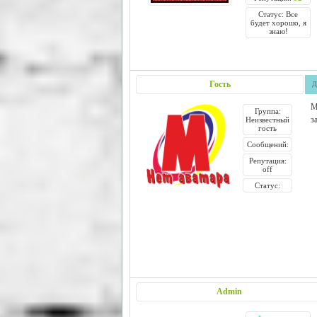
Статус: Все
будет хорошо, я
знаю!
Гость
Д
М
Группа:
з
Неизвестный
гость
Сообщений:
Репутация:
off
Статус:
Admin