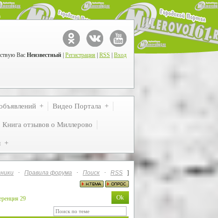
ствую Вас
Неизвестный
|
Регистрация
|
RSS
|
Вход
объявлений
Видео Портала
Книга отзывов о Миллерово
м
ники
·
Правила форума
·
Поиск
·
RSS
]
еренция 29