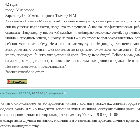
42 года,
город: Миллерово
Здравствуйте. У меня вопрос к Ткачеву Н.М. :
Уважаемый Николай Михайлович! Скажите пожалуйста, какова роль наших участков
они на участке появляются, когда что-то случится. А как же профилактическая ра
семьями? Например, у нас на «Максайке» я наблюдаю несколько семей, где полнос
иногда и покушать нечего, в школу не ходят – и со стороны правоохранительных орга
ребенок уже попал в беду. Не далеко от нас «пустующий» дом, где «живет» семья
электричества, отопления. Она скитается по квартирам, он не понятно где живет. И 
жалко, пропадает. У него уже условный срок. Что дальше будет? Сейчас мимо дом
сигареты, маты, девчонки, в школьное время там находящиеся, драки. Чего м
Неужели такое нельзя предотвращать?
Заранее спасибо за ответ.
ата: Вторник, 29.09.09, 18:55:07 | Сообщение #
6
 связи с омоложением на 90 процентов личного состава участковых, жители города м
аводской около ПУ 76 находится опорный пункт милиции, обслуживающий район Ма
анном опорном пункте по вторникам, пятницам и субботам, с 9.00 до 11.00.
о конкретным случаям начальник милиции и его заместители проводят личные приёмы,
огласно законодательству.