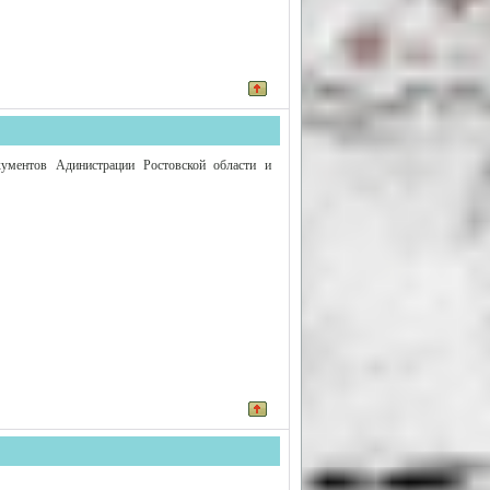
ументов Адинистрации Ростовской области и