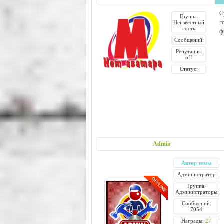
С
Группа:
г
Неизвестный
гость
ф
Сообщений:
Репутация:
off
Статус:
Admin
Автор темы
Администратор
Группа:
Администраторы
Сообщений:
7054
Награды:
27