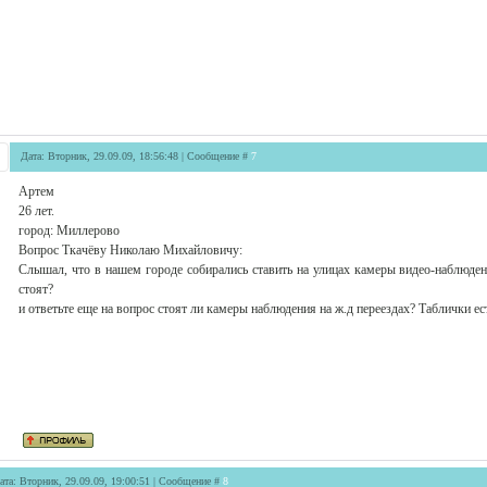
Дата: Вторник, 29.09.09, 18:56:48 | Сообщение #
7
Артем
26 лет.
город: Миллерово
Вопрос Ткачёву Николаю Михайловичу:
Слышал, что в нашем городе собирались ставить на улицах камеры видео-наблюден
стоят?
и ответьте еще на вопрос стоят ли камеры наблюдения на ж.д переездах? Таблички ес
ата: Вторник, 29.09.09, 19:00:51 | Сообщение #
8