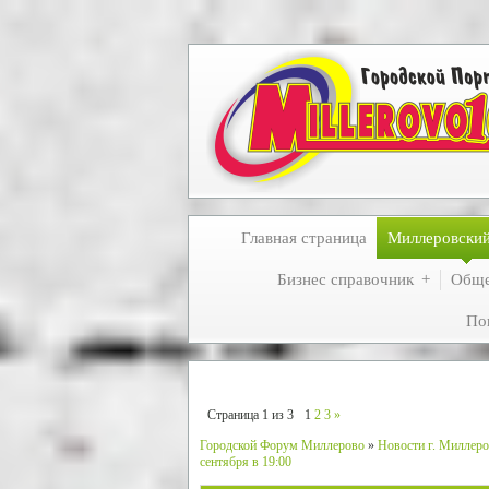
Главная страница
Миллеровски
Бизнес справочник
Обще
По
Страница
1
из
3
1
2
3
»
Городской Форум Миллерово
»
Новости г. Миллеро
сентября в 19:00