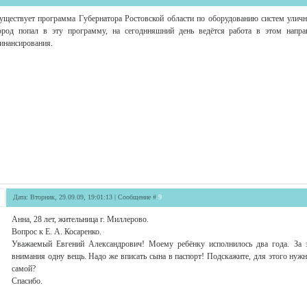
уществует программа Губернатора Ростовской области по оборудованию систем улич
ород попал в эту программу, на сегоднняшний день ведётся работа в этом направ
инансирования.
Дата: Вторник, 29.09.09, 19:01:13 | Сообщение #
9
Анна, 28 лет, жительница г. Миллерово.
Вопрос к Е. А. Косаренко.
Уважаемый Евгений Александрович! Моему ребёнку исполнилось два года. За 
внимания одну вещь. Надо же вписать сына в паспорт! Подскажите, для этого нужн
самой?
Спасибо.