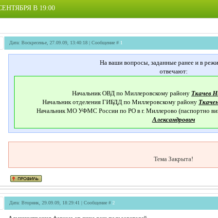
НТЯБРЯ В 19:00
Дата: Воскресенье, 27.09.09, 13:40:18 | Сообщение #
1
На ваши вопросы, заданные ранее и в режи
отвечают:
Начальник ОВД по Миллеровскому району
Ткачев 
Начальник отделения ГИБДД по Миллеровскому району
Ткаче
Начальник МО УФМС России по РО в г. Миллерово (паспортно ви
Александрович
Тема Закрыта!
Дата: Вторник, 29.09.09, 18:29:41 | Сообщение #
2