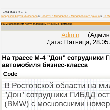
Страница
1
из
1
1
Городской Форум Миллерово
»
Новости г. Миллерово и Миллеровского района
»
На Ми
На Миллеровском посту задержаны угнанные иномарки.
Admin
(Админис
Дата: Пятница, 28.05
На трассе М-4 "Дон" сотрудники
автомобиля бизнес-класса
Code
В Ростовской области на ми
"Дон" сотрудники ГИБДД ос
(BMW) с московскими номер