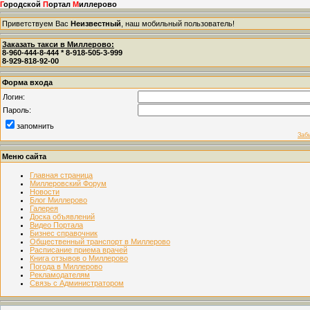
Г
ородской
П
ортал
М
иллерово
Приветствуем Вас
Неизвестный
, наш мобильный пользователь!
Заказать такси в Миллерово:
8-960-444-8-444 * 8-918-505-3-999
8-929-818-92-00
Форма входа
Логин:
Пароль:
запомнить
Заб
Меню сайта
Главная страница
Миллеровский Форум
Новости
Блог Миллерово
Галерея
Доска объявлений
Видео Портала
Бизнес справочник
Общественный транспорт в Миллерово
Расписание приема врачей
Книга отзывов о Миллерово
Погода в Миллерово
Рекламодателям
Связь с Администратором