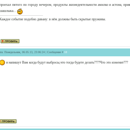
проехал пятого по городу вечером, продукты жизнедеятельности амилко и астона, прия
шашлыка...
Каждое событие подобно дивану: в нём должны быть скрытые пружины.
та: Понедельник, 06.05.13, 23:06:24 | Сообщение #
18
и напишут Вам когда будут выбросы,что тогда будете делать????Что это изменит???