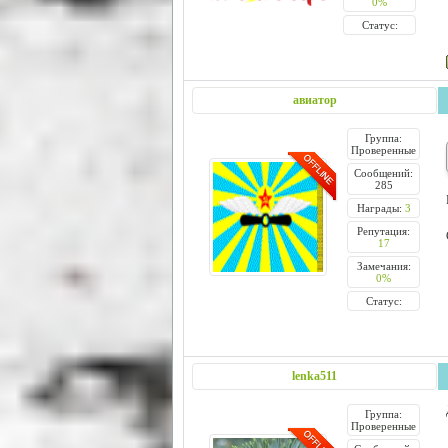
0%
Статус:
авиатор
Группа:
Проверенные
Сообщений:
285
Награды:
3
Репутация:
17
Замечания:
0%
Статус:
lenka511
Группа:
Проверенные