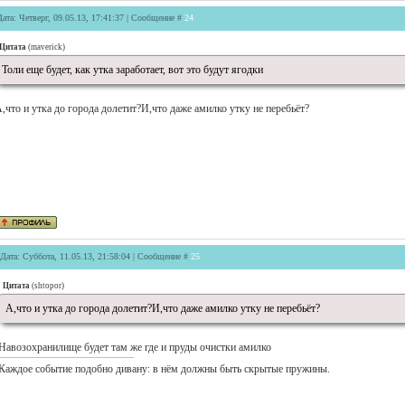
Дата: Четверг, 09.05.13, 17:41:37 | Сообщение #
24
Цитата
(
maverick
)
Толи еще будет, как утка заработает, вот это будут ягодки
,что и утка до города долетит?И,что даже амилко утку не перебьёт?
Дата: Суббота, 11.05.13, 21:58:04 | Сообщение #
25
Цитата
(
shtopor
)
А,что и утка до города долетит?И,что даже амилко утку не перебьёт?
Навозохранилище будет там же где и пруды очистки амилко
Каждое событие подобно дивану: в нём должны быть скрытые пружины.