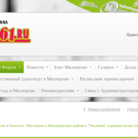
Привет
й Форум
Новости
Блог Миллерово
Галерея
Доска 
ственный транспорт в Миллерово
Расписание приема врачей
года в Миллерово
Рекламодателям
Связь с Администраторо
[
Новые сообщения
·
Участ
лок
»
Новости г. Миллерово и Миллеровского района
»
"Токсичная" взрывная волна Ам