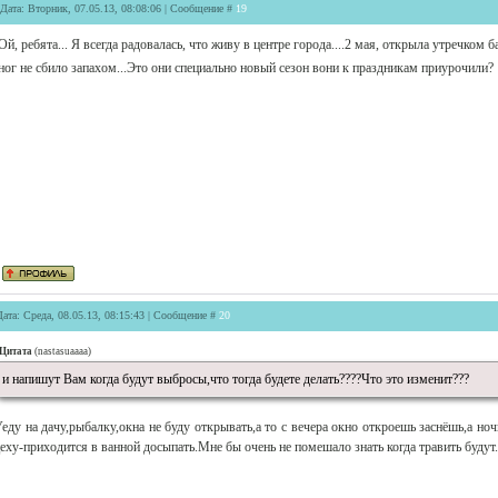
Дата: Вторник, 07.05.13, 08:08:06 | Сообщение #
19
Ой, ребята... Я всегда радовалась, что живу в центре города....2 мая, открыла утречком
ног не сбило запахом...Это они специально новый сезон вони к праздникам приурочили?
Дата: Среда, 08.05.13, 08:15:43 | Сообщение #
20
Цитата
(
nastasuaaaa
)
и напишут Вам когда будут выбросы,что тогда будете делать????Что это изменит???
еду на дачу,рыбалку,окна не буду открывать,а то с вечера окно откроешь заснёшь,а но
еху-приходится в ванной досыпать.Мне бы очень не помешало знать когда травить будут.