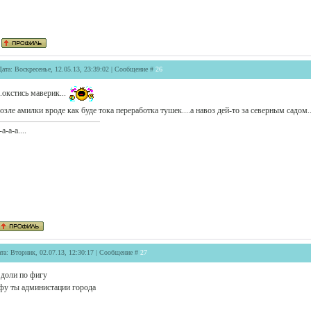
Дата: Воскресенье, 12.05.13, 23:39:02 | Сообщение #
26
..окстись маверик...
озле амилки вроде как буде тока переработка тушек....а навоз дей-то за северным садом.
-а-а-а....
та: Вторник, 02.07.13, 12:30:17 | Сообщение #
27
 доли по фигу
фу ты администации города