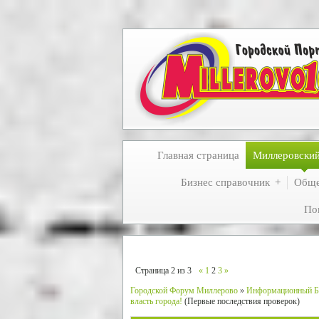
Главная страница
Миллеровски
Бизнес справочник
Обще
По
Страница
2
из
3
«
1
2
3
»
Городской Форум Миллерово
»
Информационный Б
власть города!
(Первые последствия проверок)