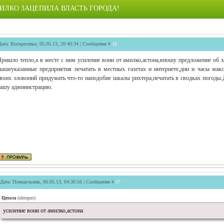
ИЛКО ЗАЦЕПИЛА ВЛАСТЬ ГОРОДА!
Дата: Воскресенье, 05.05.13, 20:40:34 | Сообщение #
16
ришло тепло,а в месте с ним усиление вони от амилко,астона,вношу предложение об х
ышеуказанные предприятия печатать в местных газетах и интернете,дни и часы ма
воих зловоний придумать что-то наподобие шкалы рихтера,печатать в сводках погод
ашу администрацию.
Дата: Понедельник, 06.05.13, 04:30:56 | Сообщение #
17
Цитата
(
shtopor
)
усиление вони от амилко,астона