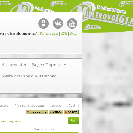
ствую Вас
Неизвестный
|
Регистрация
|
RSS
|
Вход
объявлений
Видео Портала
Книга отзывов о Миллерово
м
ники
·
Правила форума
·
Поиск
·
RSS
]
илко зацепила