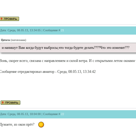
Дата: Среда, 08.05.13, 13:34:05 | Сообщение #
21
Цитата
(
nastasuaaaa
)
и напишут Вам когда будут выбросы,что тогда будете делать????Что это изменит???
Вонь, скорее всего, связана с направлением и силой ветра. И с открытыми летом окнами 
Сообщение отредактировал
авиатор
-
Среда, 08.05.13, 13:34:42
Дата: Среда, 08.05.13, 18:04:00 | Сообщение #
22
Думаете, из окон прёт?