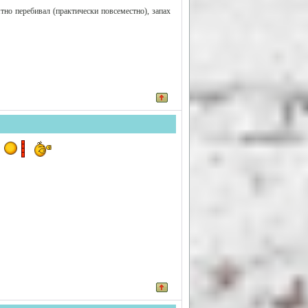
тно перебивал (практически повсеместно), запах