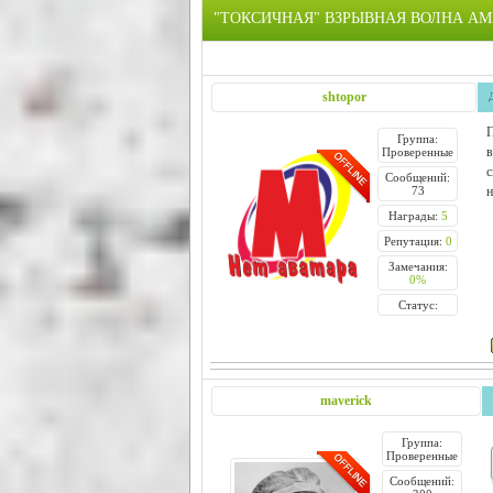
"ТОКСИЧНАЯ" ВЗРЫВНАЯ ВОЛНА АМ
shtopor
П
Группа:
в
Проверенные
с
Сообщений:
73
н
Награды:
5
Репутация:
0
Замечания:
0%
Статус:
maverick
Группа:
Проверенные
Сообщений: