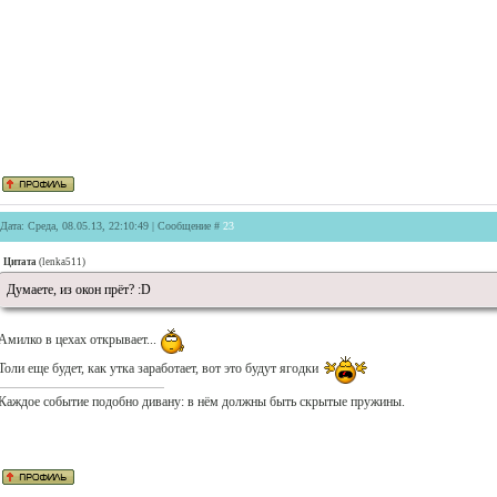
Дата: Среда, 08.05.13, 22:10:49 | Сообщение #
23
Цитата
(
lenka511
)
Думаете, из окон прёт? :D
Амилко в цехах открывает...
Толи еще будет, как утка заработает, вот это будут ягодки
Каждое событие подобно дивану: в нём должны быть скрытые пружины.