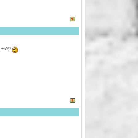
..так???