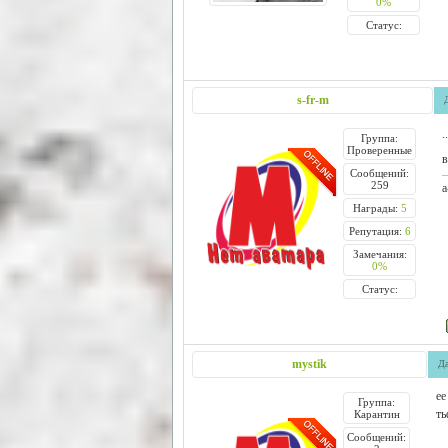
0%
Статус:
s-fr-m
.
Группа:
Проверенные
в
Сообщений:
259
а
Награды:
5
Репутация:
6
Замечания:
0%
Статус:
mystik
Да
ее
Группа:
ть
Карантин
Сообщений: