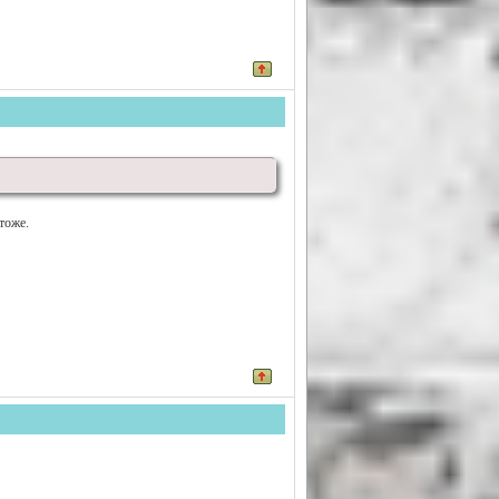
тоже.