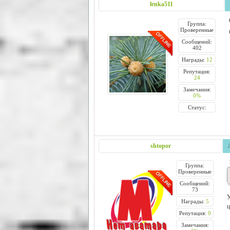
lenka511
Группа:
Проверенные
Сообщений:
402
Награды:
12
Репутация:
24
Замечания:
0%
Статус:
shtopor
Группа:
Проверенные
Сообщений:
73
У
Награды:
5
ц
Репутация:
0
Замечания: