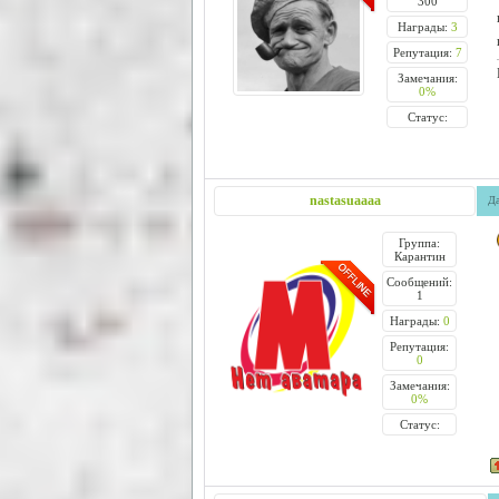
300
Награды:
3
Репутация:
7
Замечания:
0%
Статус:
nastasuaaaa
Да
Группа:
Карантин
Сообщений:
1
Награды:
0
Репутация:
0
Замечания:
0%
Статус: