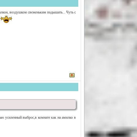
 балкон, воздушком свеженьким подышать... Чуть с
чью усиленный выброс,в комнате как на амилко в