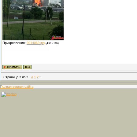
Прикрепления:
9914069.jpg
(438.7 Kb)
Страница
3
из
3
«
1
2
3
Полная версия сайта