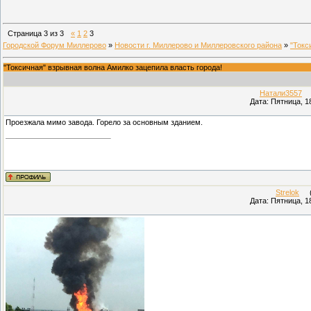
Страница
3
из
3
«
1
2
3
Городской Форум Миллерово
»
Новости г. Миллерово и Миллеровского района
»
"Токс
"Токсичная" взрывная волна Амилко зацепила власть города!
Натали3557
(П
Дата: Пятница, 1
Проезжала мимо завода. Горело за основным зданием.
Strelok
(П
Дата: Пятница, 1