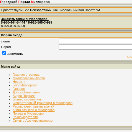
Г
ородской
П
ортал
М
иллерово
Приветствуем Вас
Неизвестный
, наш мобильный пользователь!
Заказать такси в Миллерово:
8-960-444-8-444 * 8-918-505-3-999
8-929-818-92-00
Форма входа
Логин:
Пароль:
запомнить
Заб
Меню сайта
Главная страница
Миллеровский Форум
Новости
Блог Миллерово
Галерея
Доска объявлений
Видео Портала
Бизнес справочник
Общественный транспорт в Миллерово
Расписание приема врачей
Книга отзывов о Миллерово
Погода в Миллерово
Рекламодателям
Связь с Администратором