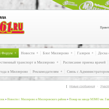
Привет
й Форум
Новости
Блог Миллерово
Галерея
Доска 
ственный транспорт в Миллерово
Расписание приема врачей
года в Миллерово
Рекламодателям
Связь с Администраторо
[
Новые сообщения
·
Участ
лок
»
Новости г. Миллерово и Миллеровского района
»
Пожар на заводе МЗМО им. Га