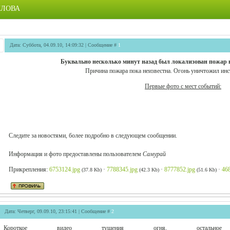
ИЛОВА
Дата: Суббота, 04.09.10, 14:09:32 | Сообщение #
1
Буквально несколько минут назад был локализован пожар н
Причина пожара пока неизвестна. Огонь уничтожил инс
Первые фото с мест событий:
Следите за новостями, более подробно в следующем сообщении.
Информация и фото предоставлены пользователем
Самурай
Прикрепления:
6753124.jpg
·
7788345.jpg
·
8777852.jpg
·
46
(37.8 Kb)
(42.3 Kb)
(51.6 Kb)
Дата: Четверг, 09.09.10, 23:15:41 | Сообщение #
2
Короткое видео тушения огня, остально