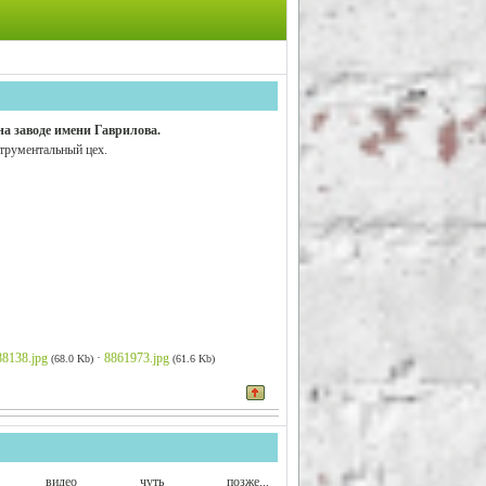
а заводе имени Гаврилова.
трументальный цех.
88138.jpg
·
8861973.jpg
(68.0 Kb)
(61.6 Kb)
е видео чуть позже...