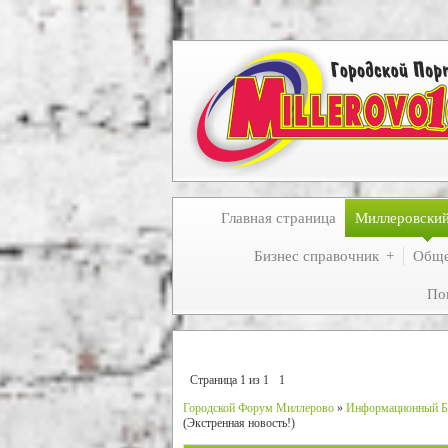
Главная страница
Миллеровски
Бизнес справочник
Обще
По
Страница
1
из
1
1
Городской Форум Миллерово
»
Информационный Б
(Экстренная новость!)