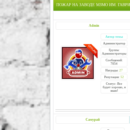
ПОЖАР НА ЗАВОДЕ МЗМО ИМ. ГАВР
Admin
Автор темы
Администратор
Группа:
Администраторы
Сообщений:
7054
Награды:
27
Репутация:
52
Статус: Все
будет хорошо, я
знаю!
Самурай