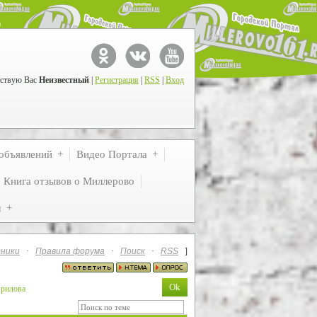
ствую Вас
Неизвестный
|
Регистрация
|
RSS
|
Вход
объявлений
Видео Портала
Книга отзывов о Миллерово
м
ники
·
Правила форума
·
Поиск
·
RSS
]
врилова