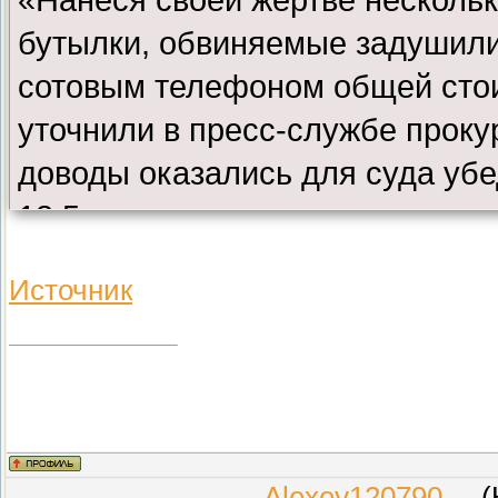
бутылки, обвиняемые задушили 
сотовым телефоном общей стои
уточнили в пресс-службе проку
доводы оказались для суда убе
18,5 годам колонии строгого ре
приговор в законную силу пока
Источник
право подачи кассационной жа
Alexey120790
(Ка