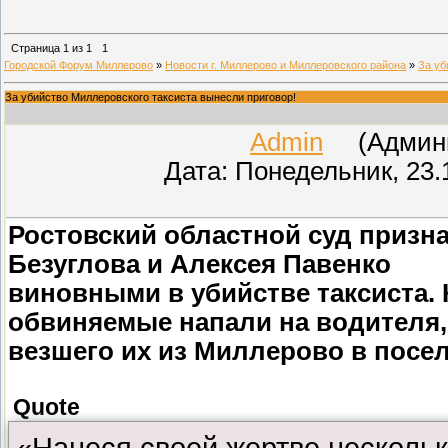
Страница
1
из
1
1
Городской Форум Миллерово
»
Новости г. Миллерово и Миллеровского района
»
За уб
За убийство Миллеровского таксиста вынесли приговор!
Admin
(Админис
Дата: Понедельник, 23.
Ростовский областной суд призн
Безуглова и Алексея Павенко
виновными в убийстве таксиста. 
обвиняемые напали на водителя,
везшего их из Миллерово в посе
Quote
«Нанеся своей жертве нескольк