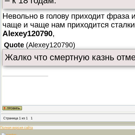
– к 18 годам.
Невольно в голову приходит фраза 
чаще и чаще нам приходится сталки
Alexey120790
,
Quote
(
Alexey120790
)
Жалко что смертную казнь отм
Страница
1
из
1
1
Полная версия сайта