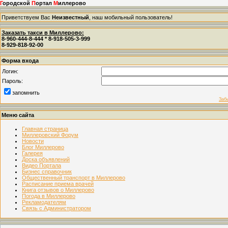
Г
ородской
П
ортал
М
иллерово
Приветствуем Вас
Неизвестный
, наш мобильный пользователь!
Заказать такси в Миллерово:
8-960-444-8-444 * 8-918-505-3-999
8-929-818-92-00
Форма входа
Логин:
Пароль:
запомнить
Заб
Меню сайта
Главная страница
Миллеровский Форум
Новости
Блог Миллерово
Галерея
Доска объявлений
Видео Портала
Бизнес справочник
Общественный транспорт в Миллерово
Расписание приема врачей
Книга отзывов о Миллерово
Погода в Миллерово
Рекламодателям
Связь с Администратором