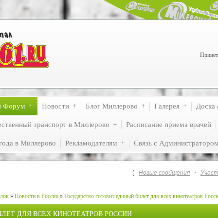
Привет
й Форум
Новости
Блог Миллерово
Галерея
Доска 
ственный транспорт в Миллерово
Расписание приема врачей
года в Миллерово
Рекламодателям
Связь с Администраторо
[
Новые сообщения
·
Участ
лок
»
Новости в России
»
Государство готовит единый билет для всех кинотеатров Росс
ЛЕТ ДЛЯ ВСЕХ КИНОТЕАТРОВ РОССИИ