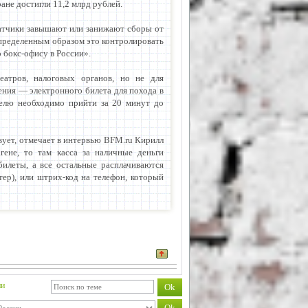
ане достигли 11,2 млрд рублей.
катчики завышают или занижают сборы от
пределенным образом это контролировать
 бокс-офису в России».
еатров, налоговых органов, но не для
ения — электронного билета для похода в
елю необходимо прийти за 20 минут до
вует, отмечает в интервью BFM.ru Кирилл
гене, то там касса за наличные деньги
илеты, а все остальные расплачиваются
ер), или штрих-код на телефон, который
ии