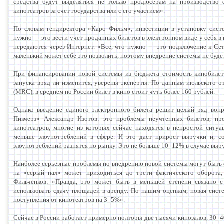
средства будут выделяться не только продюсерам на производство 
кинотеатров за счет государства или с его участием».
По словам гендиректора «Каро Фильм», инвестиции в установку систе
нужно — это вести учет проданных билетов в электронном виде у себя в 
передаются через Интернет. «Все, что нужно — это подключение к Сет
маленький может себе это позволить, поэтому внедрение системы не буд
При финансировании новой системы из бюджета стоимость кинобилето
запуска вряд ли изменится, уверены эксперты. По данным июльского 
(MRC), в среднем по России билет в кино стоит чуть более 160 рублей.
Однако введение единого электронного билета решит целый ряд вопр
Пикчерз» Александр Изотов: это проблемы неучтенных билетов, п
кинотеатров, многие из которых сейчас находятся в непростой ситуа
меньше злоупотреблений в сфере. И это даст прирост выручки и, со
злоупотреблений разнятся по рынку. Это не больше 10–12% в случае вы
Наиболее серьезные проблемы по внедрению новой системы могут быть 
на «серый нал» может приходиться до трети фактического оборота
Фильченков: «Правда, это может быть в меньшей степени связано 
использовать сдачу площадей в аренду. По нашим оценкам, новая сист
поступления от кинотеатров на 3–5%».
Сейчас в России работает примерно полторы-две тысячи кинозалов, 30–4