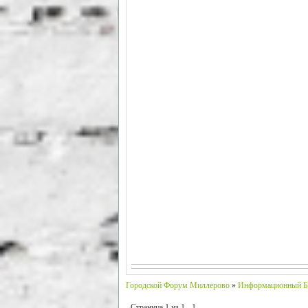
Городской Форум Миллерово
»
Информационный Б
Страница
1
из
1
1