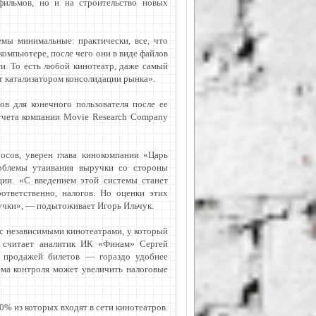
фильмов, но и на строительство новых
мы минимальные: практически, все, что
компьютере, после чего они в виде файлов
и. То есть любой кинотеатр, даже самый
ет катализатором консолидации рынка».
в для конечного пользователя после ее
отчета компании Movie Research Company
осов, уверен глава кинокомпании «Царь
роблемы утаивания выручки со стороны
ции. «С введением этой системы станет
ответственно, налогов. Но оценки этих
ручки», — подытоживает Игорь Ильчук.
с независимыми кинотеатрами, у который
, считает аналитик ИК «Финам» Сергей
с продажей билетов — гораздо удобнее
ема контроля может увеличить налоговые
0% из которых входят в сети кинотеатров.