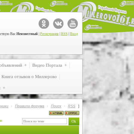
ствую Вас
Неизвестный
|
Регистрация
|
RSS
|
Вход
объявлений
Видео Портала
Книга отзывов о Миллерово
м
ники
·
Правила форума
·
Поиск
·
RSS
]
ии