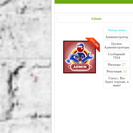
Admin
Автор темы
Администратор
Группа:
Администраторы
Сообщений:
7054
Награды:
27
Репутация:
52
Статус: Все
будет хорошо, я
знаю!