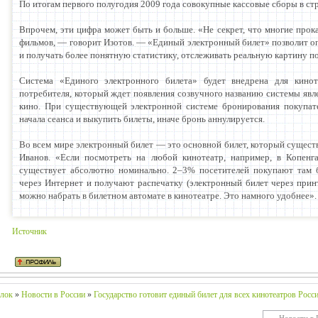
По итогам первого полугодия 2009 года совокупные кассовые сборы в стр
Впрочем, эти цифра может быть и больше. «Не секрет, что многие про
фильмов, — говорит Изотов. — «Единый электронный билет» позволит о
и получать более понятную статистику, отслеживать реальную картину по
Система «Единого электронного билета» будет внедрена для кинот
потребителя, который ждет появления созвучного названию системы явл
кино. При существующей электронной системе бронирования покупат
начала сеанса и выкупить билеты, иначе бронь аннулируется.
Во всем мире электронный билет — это основной билет, который сущест
Иванов. «Если посмотреть на любой кинотеатр, например, в Копенга
существует абсолютно номинально. 2–3% посетителей покупают там б
через Интернет и получают распечатку (электронный билет через принт
можно набрать в билетном автомате в кинотеатре. Это намного удобнее».
Источник
лок
»
Новости в России
»
Государство готовит единый билет для всех кинотеатров Росс