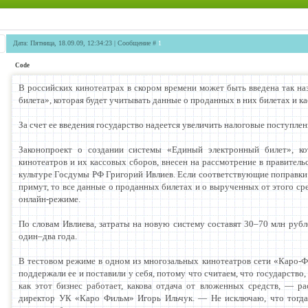
Дата: Пятница, 18.09.09, 12:34:23 | Сообщение #
1
Code
В российских кинотеатрах в скором времени может быть введена так на
билета», которая будет учитывать данные о проданных в них билетах и к
За счет ее введения государство надеется увеличить налоговые поступле
Законопроект о создании системы «Единый электронный билет», ко
кинотеатров и их кассовых сборов, внесен на рассмотрение в правитель
культуре Госдумы РФ Григорий Ивлиев. Если соответствующие поправки
примут, то все данные о проданных билетах и о вырученных от этого ср
онлайн-режиме.
По словам Ивлиева, затраты на новую систему составят 30–70 млн рубле
один–два года.
В тестовом режиме в одном из многозальных кинотеатров сети «Каро-Ф
поддержали ее и поставили у себя, потому что считаем, что государство,
как этот бизнес работает, какова отдача от вложенных средств, — р
директор УК «Каро Фильм» Игорь Ильчук. — Не исключаю, что тогда