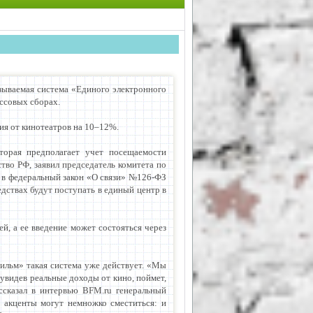
зываемая система «Единого электронного
ассовых сборах.
ния от кинотеатров на 10–12%.
торая предполагает учет посещаемости
ство РФ, заявил председатель комитета по
 в федеральный закон «О связи» №126-ФЗ
едствах будут поступать в единый центр в
й, а ее введение может состояться через
ильм» такая система уже действует. «Мы
 увидев реальные доходы от кино, поймет,
ассказал в интервью BFM.ru генеральный
 акценты могут немножко сместиться: и