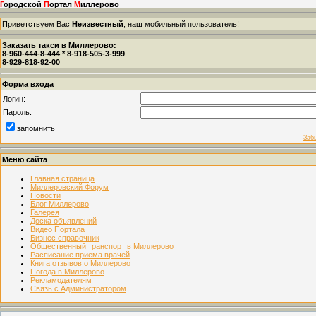
Г
ородской
П
ортал
М
иллерово
Приветствуем Вас
Неизвестный
, наш мобильный пользователь!
Заказать такси в Миллерово:
8-960-444-8-444 * 8-918-505-3-999
8-929-818-92-00
Форма входа
Логин:
Пароль:
запомнить
Заб
Меню сайта
Главная страница
Миллеровский Форум
Новости
Блог Миллерово
Галерея
Доска объявлений
Видео Портала
Бизнес справочник
Общественный транспорт в Миллерово
Расписание приема врачей
Книга отзывов о Миллерово
Погода в Миллерово
Рекламодателям
Связь с Администратором