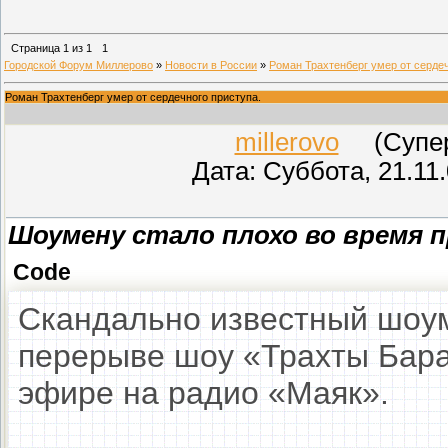
Страница
1
из
1
1
Городской Форум Миллерово
»
Новости в России
»
Роман Трахтенберг умер от сердеч
Роман Трахтенберг умер от сердечного приступа.
millerovo
(СуперМ
Дата: Суббота, 21.11
Шоумену стало плохо во время 
Code
Скандально известный шоум
перерыве шоу «Трахты Бара
эфире на радио «Маяк».