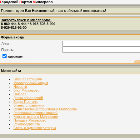
Г
ородской
П
ортал
М
иллерово
Приветствуем Вас
Неизвестный
, наш мобильный пользователь!
Заказать такси в Миллерово:
8-960-444-8-444 * 8-918-505-3-999
8-929-818-92-00
Форма входа
Логин:
Пароль:
запомнить
Заб
Меню сайта
Главная страница
Миллеровский Форум
Новости
Блог Миллерово
Галерея
Доска объявлений
Видео Портала
Бизнес справочник
Общественный транспорт в Миллерово
Расписание приема врачей
Книга отзывов о Миллерово
Погода в Миллерово
Рекламодателям
Связь с Администратором