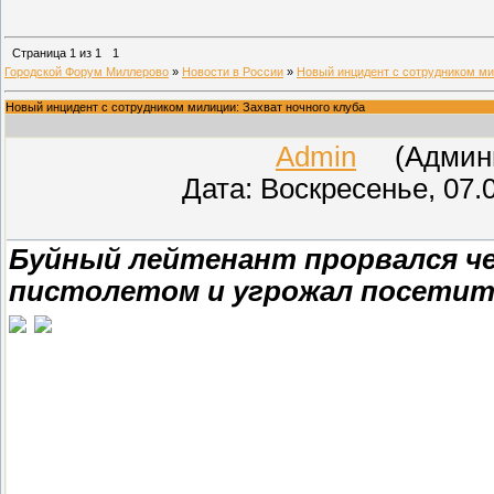
Страница
1
из
1
1
Городской Форум Миллерово
»
Новости в России
»
Новый инцидент с сотрудником ми
Новый инцидент с сотрудником милиции: Захват ночного клуба
Admin
(Админис
Дата: Воскресенье, 07.
Буйный лейтенант прорвался чер
пистолетом и угрожал посетите