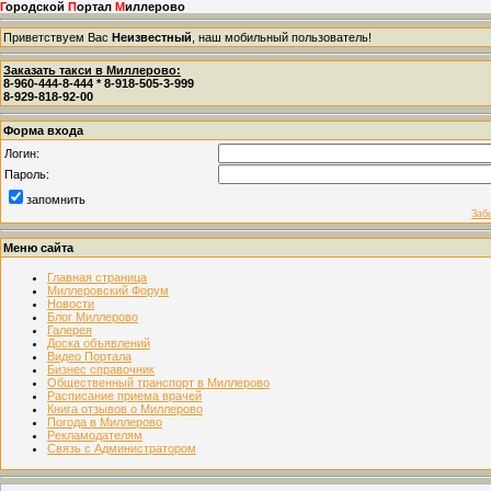
Г
ородской
П
ортал
М
иллерово
Приветствуем Вас
Неизвестный
, наш мобильный пользователь!
Заказать такси в Миллерово:
8-960-444-8-444 * 8-918-505-3-999
8-929-818-92-00
Форма входа
Логин:
Пароль:
запомнить
Заб
Меню сайта
Главная страница
Миллеровский Форум
Новости
Блог Миллерово
Галерея
Доска объявлений
Видео Портала
Бизнес справочник
Общественный транспорт в Миллерово
Расписание приема врачей
Книга отзывов о Миллерово
Погода в Миллерово
Рекламодателям
Связь с Администратором